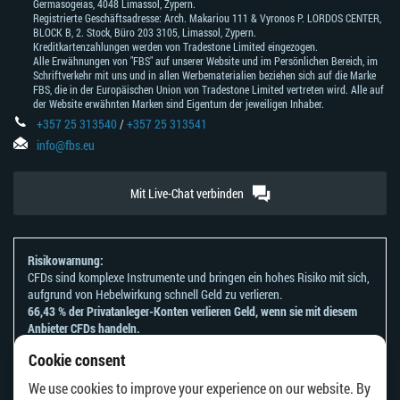
Germasogeias, 4048 Limassol, Zypern.
Registrierte Geschäftsadresse: Arch. Makariou 111 & Vyronos Р. LORDOS CENTER,
BLOCK В, 2. Stock, Büro 203 3105, Limassol, Zypern.
Kreditkartenzahlungen werden von Tradestone Limited eingezogen.
Alle Erwähnungen von "FBS" auf unserer Website und im Persönlichen Bereich, im
Schriftverkehr mit uns und in allen Werbematerialien beziehen sich auf die Marke
FBS, die in der Europäischen Union von Tradestone Limited vertreten wird. Alle auf
der Website erwähnten Marken sind Eigentum der jeweiligen Inhaber.
+357 25 313540
/
+357 25 313541
info@fbs.eu
Mit Live-Chat verbinden
Risikowarnung:
CFDs sind komplexe Instrumente und bringen ein hohes Risiko mit sich,
aufgrund von Hebelwirkung schnell Geld zu verlieren.
66,43 % der Privatanleger-Konten verlieren Geld, wenn sie mit diesem
Anbieter CFDs handeln.
Sie sollten sich überlegen, ob Sie verstehen, wie CFDs funktionieren und
Cookie consent
ob Sie es sich leisten können, zu riskieren, Ihr Geld zu verlieren.
Bitte beachten Sie unsere
Risikoanerkennungen und Offenlegungen
.
We use cookies to improve your experience on our website. By
Die Informationen auf dieser Website sind nicht für Personen bestimmt,