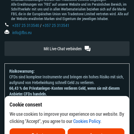
Alle Erwähnungen von "FBS" auf unserer Website und im Persönlichen Bereich, im
Schriftverkehr mit uns und in allen Werbematerialien beziehen sich auf die Marke
FBS, die in der Europäischen Union von Tradestone Limited vertreten wird. Alle auf
der Website erwähnten Marken sind Eigentum der jeweiligen Inhaber.
+357 25 313540
/
+357 25 313541
info@fbs.eu
Mit Live-Chat verbinden
Risikowarnung:
CFDs sind komplexe Instrumente und bringen ein hohes Risiko mit sich,
aufgrund von Hebelwirkung schnell Geld zu verlieren.
66,43 % der Privatanleger-Konten verlieren Geld, wenn sie mit diesem
Anbieter CFDs handeln.
Sie sollten sich überlegen, ob Sie verstehen, wie CFDs funktionieren und
Cookie consent
ob Sie es sich leisten können, zu riskieren, Ihr Geld zu verlieren.
Bitte beachten Sie unsere
Risikoanerkennungen und Offenlegungen
.
We use cookies to improve your experience on our website. By
Die Informationen auf dieser Website sind nicht für Personen bestimmt,
clicking "Accept", you agree to our
Cookies Policy
.
die in einem Land oder einer Rechtsordnung ansässig sind, in dem die
Verbreitung oder Nutzung dieser Informationen gegen die örtlichen
Gesetze oder Vorschriften verstoßen würde.