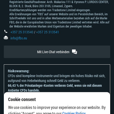
Registrierte Geschäftsadresse: Arch. Makariou 111 & Vyronos Р. LORDOS CENTER,
BLOCK В, 2. Stock, Büro 203 3105, Limassol, Zypern.
Kreditkartenzahlungen werden von Tradestone Limited eingezogen.
Alle Erwähnungen von "FBS" auf unserer Website und im Persönlichen Bereich, im
Schriftverkehr mit uns und in allen Werbematerialien beziehen sich auf die Marke
FBS, die in der Europäischen Union von Tradestone Limited vertreten wird. Alle auf
der Website erwähnten Marken sind Eigentum der jeweiligen Inhaber.
+357 25 313540
/
+357 25 313541
info@fbs.eu
Mit Live-Chat verbinden
Risikowarnung:
CFDs sind komplexe Instrumente und bringen ein hohes Risiko mit sich,
aufgrund von Hebelwirkung schnell Geld zu verlieren.
66,43 % der Privatanleger-Konten verlieren Geld, wenn sie mit diesem
Anbieter CFDs handeln.
Sie sollten sich überlegen, ob Sie verstehen, wie CFDs funktionieren und
Cookie consent
ob Sie es sich leisten können, zu riskieren, Ihr Geld zu verlieren.
Bitte beachten Sie unsere
Risikoanerkennungen und Offenlegungen
.
We use cookies to improve your experience on our website. By
Die Informationen auf dieser Website sind nicht für Personen bestimmt,
clicking "Accept", you agree to our
Cookies Policy
.