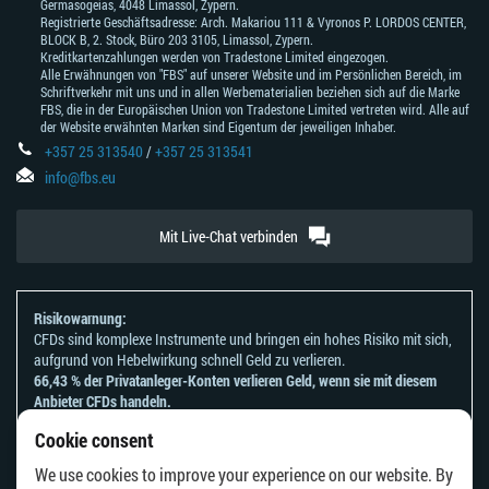
Germasogeias, 4048 Limassol, Zypern.
Registrierte Geschäftsadresse: Arch. Makariou 111 & Vyronos Р. LORDOS CENTER,
BLOCK В, 2. Stock, Büro 203 3105, Limassol, Zypern.
Kreditkartenzahlungen werden von Tradestone Limited eingezogen.
Alle Erwähnungen von "FBS" auf unserer Website und im Persönlichen Bereich, im
Schriftverkehr mit uns und in allen Werbematerialien beziehen sich auf die Marke
FBS, die in der Europäischen Union von Tradestone Limited vertreten wird. Alle auf
der Website erwähnten Marken sind Eigentum der jeweiligen Inhaber.
+357 25 313540
/
+357 25 313541
info@fbs.eu
Mit Live-Chat verbinden
Risikowarnung:
CFDs sind komplexe Instrumente und bringen ein hohes Risiko mit sich,
aufgrund von Hebelwirkung schnell Geld zu verlieren.
66,43 % der Privatanleger-Konten verlieren Geld, wenn sie mit diesem
Anbieter CFDs handeln.
Sie sollten sich überlegen, ob Sie verstehen, wie CFDs funktionieren und
Cookie consent
ob Sie es sich leisten können, zu riskieren, Ihr Geld zu verlieren.
Bitte beachten Sie unsere
Risikoanerkennungen und Offenlegungen
.
We use cookies to improve your experience on our website. By
Die Informationen auf dieser Website sind nicht für Personen bestimmt,