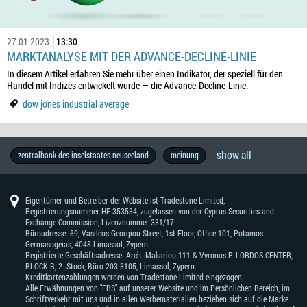
27.01.2023
13:30
MARKTANALYSE MIT DER ADVANCE-DECLINE-LINIE
In diesem Artikel erfahren Sie mehr über einen Indikator, der speziell für den
Handel mit Indizes entwickelt wurde — die Advance-Decline-Linie.
dow jones industrial average
show all
federal
herstellung
forexfactory
brl
erfolgsgeschichte
brexit
thb
geopolitik
rohstoffe
wirtschaft
7-
handelsvokabular
wall
copytrade
metal
fbs
aud
interview
forex
handelsstrategie
wirtschaftskalender
chf
europa
öl
wahlen
zentralbanksitzung
rba
bank
forexbildung
australien
gold
brent
metatrader
mxn
lifestyle
forex
berühmte
eur
nzd
marktprognose
jpy
inflation
industrie
u.s.
idr
einzelhändler
zar
china
fundamentale
handelskriegen
bank
technische
wti
asien
jeder
handel
dow
cad
wirtschaftsdaten
trendhandel
südafrika
spaß
wachstum
dax30
bildung
brazilien
boc
zinsen
forex-
jetzt
ecb
bip
gewinn
aktienmarkt
anfänger
devisenhandel
währungen
pbc
erfolg
trump
handelsfähigkeiten
kurse
deutschland
motivation
taiwan
cnh
nfp
zentralbank des inselstaates neuseeland
meinung
reserve
tage-
street
ib
-
exchange
-
news
-
of
indicators
händler
-
-
-
analyse
von
analyse
-
händler
mit
jones
-
-
signale
versuchen
-
marktprognose
programm
australischer
schweizer
reserve
japan
mt4
neuseeländischer
japanischer
south
england
west
sollte
nachrichten
industrial
kanadischer
bank
people's
dollar
franken
bank
dollar
yen
african
texas
wissen
average
dollar
of
bank
of
rand
intermediate
canada
of
Eigentümer und Betreiber der Website ist Tradestone Limited,
australia
china
Registrierungsnummer HE 353534, zugelassen von der Cyprus Securities and
Exchange Commission, Lizenznummer 331/17.
Büroadresse: 89, Vasileos Georgiou Street, 1st Floor, Office 101, Potamos
Germasogeias, 4048 Limassol, Zypern.
Registrierte Geschäftsadresse: Arch. Makariou 111 & Vyronos Р. LORDOS CENTER,
BLOCK В, 2. Stock, Büro 203 3105, Limassol, Zypern.
Kreditkartenzahlungen werden von Tradestone Limited eingezogen.
Alle Erwähnungen von "FBS" auf unserer Website und im Persönlichen Bereich, im
Schriftverkehr mit uns und in allen Werbematerialien beziehen sich auf die Marke