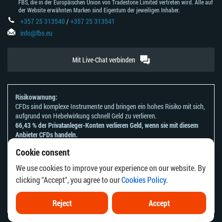
FBS, die in der Europäischen Union von Tradestone Limited vertreten wird. Alle auf
der Website erwähnten Marken sind Eigentum der jeweiligen Inhaber.
+357 25 313540
/
+357 25 313541
info@fbs.eu
Mit Live-Chat verbinden
Risikowarnung:
CFDs sind komplexe Instrumente und bringen ein hohes Risiko mit sich,
aufgrund von Hebelwirkung schnell Geld zu verlieren.
66,43 % der Privatanleger-Konten verlieren Geld, wenn sie mit diesem
Anbieter CFDs handeln.
Sie sollten sich überlegen, ob Sie verstehen, wie CFDs funktionieren und
Cookie consent
ob Sie es sich leisten können, zu riskieren, Ihr Geld zu verlieren.
Bitte beachten Sie unsere
Risikoanerkennungen und Offenlegungen
.
We use cookies to improve your experience on our website. By
Die Informationen auf dieser Website sind nicht für Personen bestimmt,
clicking "Accept", you agree to our
Cookies Policy
.
die in einem Land oder einer Rechtsordnung ansässig sind, in dem die
Verbreitung oder Nutzung dieser Informationen gegen die örtlichen
Gesetze oder Vorschriften verstoßen würde.
Reject
Accept