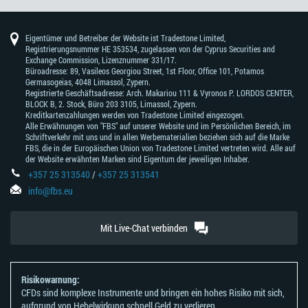
Eigentümer und Betreiber der Website ist Tradestone Limited,
Registrierungsnummer HE 353534, zugelassen von der Cyprus Securities and
Exchange Commission, Lizenznummer 331/17.
Büroadresse: 89, Vasileos Georgiou Street, 1st Floor, Office 101, Potamos
Germasogeias, 4048 Limassol, Zypern.
Registrierte Geschäftsadresse: Arch. Makariou 111 & Vyronos Р. LORDOS CENTER,
BLOCK В, 2. Stock, Büro 203 3105, Limassol, Zypern.
Kreditkartenzahlungen werden von Tradestone Limited eingezogen.
Alle Erwähnungen von "FBS" auf unserer Website und im Persönlichen Bereich, im
Schriftverkehr mit uns und in allen Werbematerialien beziehen sich auf die Marke
FBS, die in der Europäischen Union von Tradestone Limited vertreten wird. Alle auf
der Website erwähnten Marken sind Eigentum der jeweiligen Inhaber.
+357 25 313540
/
+357 25 313541
info@fbs.eu
Mit Live-Chat verbinden
Risikowarnung:
CFDs sind komplexe Instrumente und bringen ein hohes Risiko mit sich,
aufgrund von Hebelwirkung schnell Geld zu verlieren.