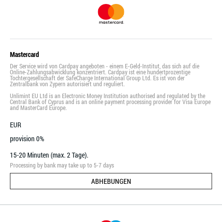
Mastercard
Der Service wird von Cardpay angeboten - einem E-Geld-Institut, das sich auf die
Online-Zahlungsabwicklung konzentriert. Cardpay ist eine hundertprozentige
Tochtergesellschaft der SafeCharge International Group Ltd. Es ist von der
Zentralbank von Zypern autorisiert und reguliert.
Unlimint EU Ltd is an Electronic Money Institution authorised and regulated by the
Central Bank of Cyprus and is an online payment processing provider for Visa Europe
and MasterCard Europe.
EUR
provision 0%
15-20 Minuten (max. 2 Tage).
Processing by bank may take up to 5-7 days
ABHEBUNGEN