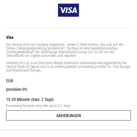
Visa
Der Service wird von Cardpay angeboten - einem E-Geld-Institut, das sich auf die
Online-Zahlungsabwicklung konzentriert. Cardpay ist eine hundertprozentige
Tochtergesellschaft der SafeCharge International Group Ltd. Es ist von der
Zentralbank von Zypern autorisiert und reguliert.
Unlimint EU Ltd is an Electronic Money Institution authorised and regulated by the
Central Bank of Cyprus and is an online payment processing provider for Visa Europe
and MasterCard Europe.
EUR
provision 0%
15-20 Minuten (max. 2 Tage).
Processing by bank may take up to 5-7 days
ABHEBUNGEN