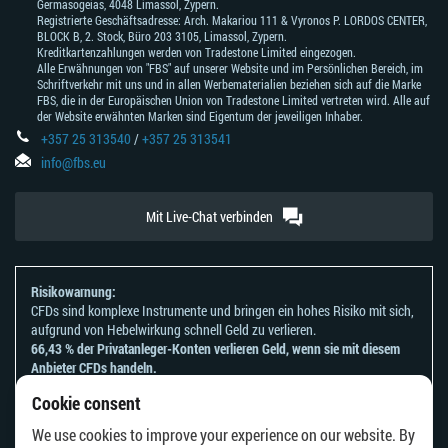
Germasogeias, 4048 Limassol, Zypern.
Registrierte Geschäftsadresse: Arch. Makariou 111 & Vyronos Р. LORDOS CENTER,
BLOCK В, 2. Stock, Büro 203 3105, Limassol, Zypern.
Kreditkartenzahlungen werden von Tradestone Limited eingezogen.
Alle Erwähnungen von "FBS" auf unserer Website und im Persönlichen Bereich, im
Schriftverkehr mit uns und in allen Werbematerialien beziehen sich auf die Marke
FBS, die in der Europäischen Union von Tradestone Limited vertreten wird. Alle auf
der Website erwähnten Marken sind Eigentum der jeweiligen Inhaber.
+357 25 313540
/
+357 25 313541
info@fbs.eu
Mit Live-Chat verbinden
Risikowarnung:
CFDs sind komplexe Instrumente und bringen ein hohes Risiko mit sich,
aufgrund von Hebelwirkung schnell Geld zu verlieren.
66,43 % der Privatanleger-Konten verlieren Geld, wenn sie mit diesem
Anbieter CFDs handeln.
Sie sollten sich überlegen, ob Sie verstehen, wie CFDs funktionieren und
Cookie consent
ob Sie es sich leisten können, zu riskieren, Ihr Geld zu verlieren.
Bitte beachten Sie unsere
Risikoanerkennungen und Offenlegungen
.
We use cookies to improve your experience on our website. By
Die Informationen auf dieser Website sind nicht für Personen bestimmt,