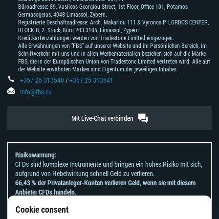
Büroadresse: 89, Vasileos Georgiou Street, 1st Floor, Office 101, Potamos
Germasogeias, 4048 Limassol, Zypern.
Registrierte Geschäftsadresse: Arch. Makariou 111 & Vyronos Р. LORDOS CENTER,
BLOCK В, 2. Stock, Büro 203 3105, Limassol, Zypern.
Kreditkartenzahlungen werden von Tradestone Limited eingezogen.
Alle Erwähnungen von "FBS" auf unserer Website und im Persönlichen Bereich, im
Schriftverkehr mit uns und in allen Werbematerialien beziehen sich auf die Marke
FBS, die in der Europäischen Union von Tradestone Limited vertreten wird. Alle auf
der Website erwähnten Marken sind Eigentum der jeweiligen Inhaber.
+357 25 313540
/
+357 25 313541
info@fbs.eu
Mit Live-Chat verbinden
Risikowarnung:
CFDs sind komplexe Instrumente und bringen ein hohes Risiko mit sich,
aufgrund von Hebelwirkung schnell Geld zu verlieren.
66,43 % der Privatanleger-Konten verlieren Geld, wenn sie mit diesem
Anbieter CFDs handeln.
Sie sollten sich überlegen, ob Sie verstehen, wie CFDs funktionieren und
Cookie consent
ob Sie es sich leisten können, zu riskieren, Ihr Geld zu verlieren.