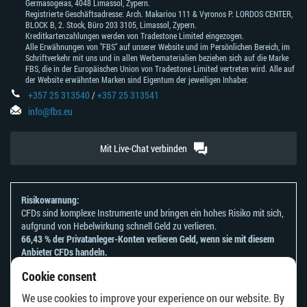
Germasogeias, 4048 Limassol, Zypern.
Registrierte Geschäftsadresse: Arch. Makariou 111 & Vyronos Р. LORDOS CENTER,
BLOCK В, 2. Stock, Büro 203 3105, Limassol, Zypern.
Kreditkartenzahlungen werden von Tradestone Limited eingezogen.
Alle Erwähnungen von "FBS" auf unserer Website und im Persönlichen Bereich, im
Schriftverkehr mit uns und in allen Werbematerialien beziehen sich auf die Marke
FBS, die in der Europäischen Union von Tradestone Limited vertreten wird. Alle auf
der Website erwähnten Marken sind Eigentum der jeweiligen Inhaber.
+357 25 313540
/
+357 25 313541
info@fbs.eu
Mit Live-Chat verbinden
Risikowarnung:
CFDs sind komplexe Instrumente und bringen ein hohes Risiko mit sich,
aufgrund von Hebelwirkung schnell Geld zu verlieren.
66,43 % der Privatanleger-Konten verlieren Geld, wenn sie mit diesem
Anbieter CFDs handeln.
Sie sollten sich überlegen, ob Sie verstehen, wie CFDs funktionieren und
Cookie consent
ob Sie es sich leisten können, zu riskieren, Ihr Geld zu verlieren.
Bitte beachten Sie unsere
Risikoanerkennungen und Offenlegungen
.
We use cookies to improve your experience on our website. By
Die Informationen auf dieser Website sind nicht für Personen bestimmt,