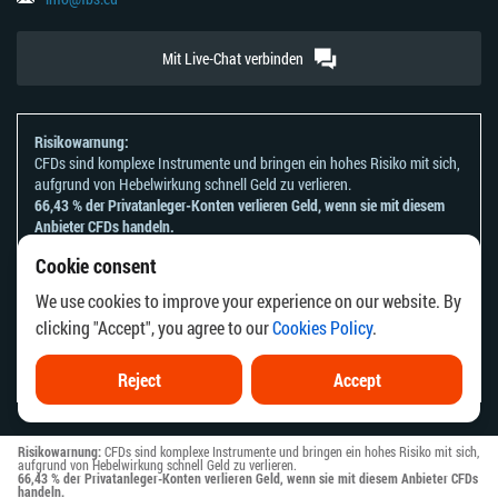
Mit Live-Chat verbinden
Risikowarnung:
CFDs sind komplexe Instrumente und bringen ein hohes Risiko mit sich,
aufgrund von Hebelwirkung schnell Geld zu verlieren.
66,43 % der Privatanleger-Konten verlieren Geld, wenn sie mit diesem
Anbieter CFDs handeln.
Sie sollten sich überlegen, ob Sie verstehen, wie CFDs funktionieren und
Cookie consent
ob Sie es sich leisten können, zu riskieren, Ihr Geld zu verlieren.
Bitte beachten Sie unsere
Risikoanerkennungen und Offenlegungen
.
We use cookies to improve your experience on our website. By
Die Informationen auf dieser Website sind nicht für Personen bestimmt,
clicking "Accept", you agree to our
Cookies Policy
.
die in einem Land oder einer Rechtsordnung ansässig sind, in dem die
Verbreitung oder Nutzung dieser Informationen gegen die örtlichen
Gesetze oder Vorschriften verstoßen würde.
Reject
Accept
Risikowarnung:
CFDs sind komplexe Instrumente und bringen ein hohes Risiko mit sich,
aufgrund von Hebelwirkung schnell Geld zu verlieren.
66,43 % der Privatanleger-Konten verlieren Geld, wenn sie mit diesem Anbieter CFDs
handeln.