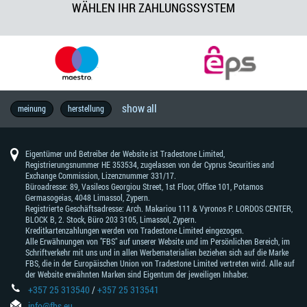
WÄHLEN IHR ZAHLUNGSSYSTEM
show all
zentralbank
geopolitik
forexfactory
handelsvokabular
federal
rohstoffe
brexit
thb
wirtschaft
wall
copytrade
metal
7-
brl
erfolgsgeschichte
fbs
forex
handelsstrategie
wirtschaftskalender
chf
aud
interview
europa
öl
metatrader
wahlen
zentralbanksitzung
gold
forexbildung
rba
bank
lifestyle
australien
brent
mxn
forex
marktprognose
inflation
industrie
u.s.
berühmte
eur
handelskriegen
china
einzelhändler
zar
nzd
fundamentale
jpy
idr
bank
technische
handel
jeder
spaß
dow
cad
wti
wirtschaftsdaten
trendhandel
südafrika
wachstum
asien
dax30
bildung
brazilien
ecb
bip
jetzt
pbc
boc
forex-
zinsen
gewinn
taiwan
erfolg
trump
nfp
motivation
aktienmarkt
handelsfähigkeiten
kurse
deutschland
devisenhandel
anfänger
währungen
cnh
meinung
herstellung
des
reserve
street
tage-
ib
exchange
-
-
news
-
of
indicators
händler
-
-
analyse
-
von
analyse
mit
händler
jones
-
-
versuchen
-
-
signale
inselstaates
marktprognose
programm
schweizer
australischer
reserve
japan
mt4
south
neuseeländischer
japanischer
england
nachrichten
sollte
industrial
kanadischer
west
people's
bank
neuseeland
franken
dollar
bank
african
dollar
yen
wissen
average
dollar
texas
bank
of
of
rand
intermediate
of
canada
Eigentümer und Betreiber der Website ist Tradestone Limited,
australia
china
Registrierungsnummer HE 353534, zugelassen von der Cyprus Securities and
Exchange Commission, Lizenznummer 331/17.
Büroadresse: 89, Vasileos Georgiou Street, 1st Floor, Office 101, Potamos
Germasogeias, 4048 Limassol, Zypern.
Registrierte Geschäftsadresse: Arch. Makariou 111 & Vyronos Р. LORDOS CENTER,
BLOCK В, 2. Stock, Büro 203 3105, Limassol, Zypern.
Kreditkartenzahlungen werden von Tradestone Limited eingezogen.
Alle Erwähnungen von "FBS" auf unserer Website und im Persönlichen Bereich, im
Schriftverkehr mit uns und in allen Werbematerialien beziehen sich auf die Marke
FBS, die in der Europäischen Union von Tradestone Limited vertreten wird. Alle auf
der Website erwähnten Marken sind Eigentum der jeweiligen Inhaber.
+357 25 313540
/
+357 25 313541
info@fbs.eu