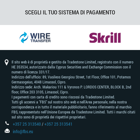
SCEGLI IL TUO SISTEMA DI PAGAMENTO
Il sito web è di proprietà e gestito da Tradestone Limited, registrato con il numero
HE 353534, autorizzato dalla Cyprus Securities and Exchange Commission con il
numero di licenza 331/17.
Indirizzo dell'ufficio: 89, Vasileos Georgiou Street, 1st Floor, Office 101, Potamos
Germasogeias, 4048 Limassol, Cipro.
Indirizzo sede: Arch. Makariou 111 & Vyronos Р. LORDOS CENTER, BLOCK В, 2nd
floor, Office 203 3105, Limassol, Cipro.
I pagamenti con carta di credito sono riscossi da Tradestone Limited.
Tutti gli accenni a "FBS" sul nostro sito web e nell'Area personale, nella nostra
corrispondenza e in tutto il materiale pubblicitario, fanno riferimento al marchio
FBS, rappresentato nell'Unione Europea da Tradestone Limited. Tutti i marchi citati
sul sito sono di proprietà dei rispettivi proprietari.
+357 25 313540
/
+357 25 313541
info@fbs.eu