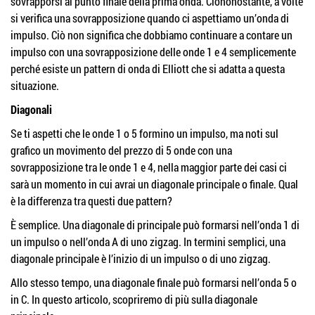
sovrapporsi al punto finale della prima onda. Ciononostante, a volte
si verifica una sovrapposizione quando ci aspettiamo un’onda di
impulso. Ciò non significa che dobbiamo continuare a contare un
impulso con una sovrapposizione delle onde 1 e 4 semplicemente
perché esiste un pattern di onda di Elliott che si adatta a questa
situazione.
Diagonali
Se ti aspetti che le onde 1 o 5 formino un impulso, ma noti sul
grafico un movimento del prezzo di 5 onde con una
sovrapposizione tra le onde 1 e 4, nella maggior parte dei casi ci
sarà un momento in cui avrai un diagonale principale o finale. Qual
è la differenza tra questi due pattern?
È semplice. Una diagonale di principale può formarsi nell’onda 1 di
un impulso o nell’onda A di uno zigzag. In termini semplici, una
diagonale principale è l’inizio di un impulso o di uno zigzag.
Allo stesso tempo, una diagonale finale può formarsi nell’onda 5 o
in C. In questo articolo, scopriremo di più sulla diagonale