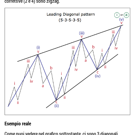
correttive (2 e 4) sono zigzag.
Esempio reale
Come puoi vedere nel grafico sottostante, ci sono 3 diagonali