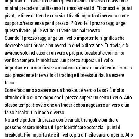
importanti. I trader tracciano questi livelli attraverso i massimi e i
minimi precedenti, utilizzano i ritracciamenti di Fibonacci e i punti
pivot, le linee di trend e così via. I livelli importanti servono come
supporto/resistenza per il prezzo. Più volte il prezzo raggiunge
questo livello, più è valido il livello che hai trovato.
Quando il prezzo raggiunge un livello importante, significa che
dovrebbe continuare a muoversi in quella direzione. Tuttavia, ciò
avviene solo nel caso di un vero e proprio breakout e ciò non si
verifica sempre. In molti casi, un prezzo supera un livello
importante ma non riesce a mantenere questo movimento. Torna al
suo precedente intervallo di trading e il breakout risulta essere
falso.
Come facciamo a sapere se un breakout è vero o falso? È molto
difficile dirlo subito dopo che il prezzo supera un certo livello. Allo
stesso tempo, è ovvio che un trader debba negoziare un vero o un
falso breakout in modo diverso.
Nota che pattern di prezzo come canali, triangoli e bandiere
possono essere molto utili per identificare potenziali punti di
breakout. Più importante è il livello, più difficile sarà romperlo. Allo