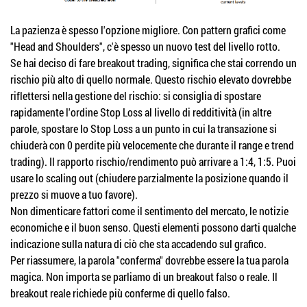
La pazienza è spesso l'opzione migliore. Con pattern grafici come
"Head and Shoulders", c'è spesso un nuovo test del livello rotto.
Se hai deciso di fare breakout trading, significa che stai correndo un
rischio più alto di quello normale. Questo rischio elevato dovrebbe
riflettersi nella gestione del rischio: si consiglia di spostare
rapidamente l'ordine Stop Loss al livello di redditività (in altre
parole, spostare lo Stop Loss a un punto in cui la transazione si
chiuderà con 0 perdite più velocemente che durante il range e trend
trading). Il rapporto rischio/rendimento può arrivare a 1:4, 1:5. Puoi
usare lo scaling out (chiudere parzialmente la posizione quando il
prezzo si muove a tuo favore).
Non dimenticare fattori come il sentimento del mercato, le notizie
economiche e il buon senso. Questi elementi possono darti qualche
indicazione sulla natura di ciò che sta accadendo sul grafico.
Per riassumere, la parola "conferma" dovrebbe essere la tua parola
magica. Non importa se parliamo di un breakout falso o reale. Il
breakout reale richiede più conferme di quello falso.