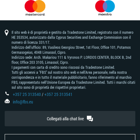
Il sito web è di proprietà e gestito da Tradestone Limited, registrato con il numero
HE 353534, autorizzato dalla Cyprus Securities and Exchange Commission con il
numero di licenza 331/17.
Indirizzo dell'ufficio: 89, Vasileos Georgiou Street, 1st Floor, Office 101, Potamos
Germasogeias, 4048 Limassol, Cipro.
Indirizzo sede: Arch. Makariou 111 & Vyronos Р. LORDOS CENTER, BLOCK В, 2nd
floor, Office 203 3105, Limassol, Cipro.
I pagamenti con carta di credito sono riscossi da Tradestone Limited.
Tutti gli accenni a "FBS" sul nostro sito web e nell'Area personale, nella nostra
corrispondenza e in tutto il materiale pubblicitario, fanno riferimento al marchio
FBS, rappresentato nell'Unione Europea da Tradestone Limited. Tutti i marchi citati
sul sito sono di proprietà dei rispettivi proprietari.
+357 25 313540
/
+357 25 313541
info@fbs.eu
Collegati alla chat live