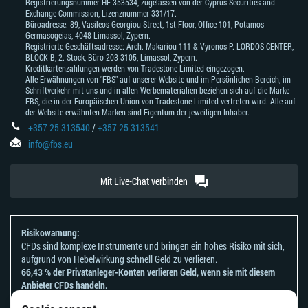
Registrierungsnummer HE 353534, zugelassen von der Cyprus Securities and
Exchange Commission, Lizenznummer 331/17.
Büroadresse: 89, Vasileos Georgiou Street, 1st Floor, Office 101, Potamos
Germasogeias, 4048 Limassol, Zypern.
Registrierte Geschäftsadresse: Arch. Makariou 111 & Vyronos Р. LORDOS CENTER,
BLOCK В, 2. Stock, Büro 203 3105, Limassol, Zypern.
Kreditkartenzahlungen werden von Tradestone Limited eingezogen.
Alle Erwähnungen von "FBS" auf unserer Website und im Persönlichen Bereich, im
Schriftverkehr mit uns und in allen Werbematerialien beziehen sich auf die Marke
FBS, die in der Europäischen Union von Tradestone Limited vertreten wird. Alle auf
der Website erwähnten Marken sind Eigentum der jeweiligen Inhaber.
+357 25 313540
/
+357 25 313541
info@fbs.eu
Mit Live-Chat verbinden
Risikowarnung:
CFDs sind komplexe Instrumente und bringen ein hohes Risiko mit sich,
aufgrund von Hebelwirkung schnell Geld zu verlieren.
66,43 % der Privatanleger-Konten verlieren Geld, wenn sie mit diesem
Anbieter CFDs handeln.
Sie sollten sich überlegen, ob Sie verstehen, wie CFDs funktionieren und