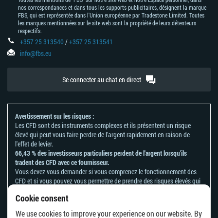
nos correspondances et dans tous les supports publicitaires, désignent la marque
FBS, qui est représentée dans l'Union européenne par Tradestone Limited. Toutes
les marques mentionnées sur le site web sont la propriété de leurs détenteurs
respectifs.
+357 25 313540
/
+357 25 313541
info@fbs.eu
Se connecter au chat en direct
Avertissement sur les risques :
Les CFD sont des instruments complexes et ils présentent un risque
élevé qui peut vous faire perdre de l'argent rapidement en raison de
l'effet de levier.
66,43 % des investisseurs particuliers perdent de l'argent lorsqu'ils
tradent des CFD avec ce fournisseur.
Vous devez vous demander si vous comprenez le fonctionnement des
CFD et si vous pouvez vous permettre de prendre des risques élevés qui
peuvent mener à d'importantes pertes d'argent.
Cookie consent
Veuillez vous référer à notre
politique en matière de reconnaissance et
de divulgation des risques
.
We use cookies to improve your experience on our website. By
Les informations contenues sur ce site ne s'adressent pas aux résidents