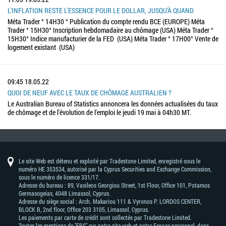
L'INFLATION RESTE L'ESSENCE POUR LE DOLLAR, JUSQU'À QUAND
Méta Trader ° 14H30 ° Publication du compte rendu BCE (EUROPE) Méta
Trader ° 15H30° Inscription hebdomadaire au chômage (USA) Méta Trader °
15H30° Indice manufacturier de la FED (USA) Méta Trader ° 17H00° Vente de
logement existant (USA)
09:45
18.05.22
QUOI DE NEUF AVEC LE TAUX DE CHÔMAGE AUSTRALIEN ?
Le Australian Bureau of Statistics annoncera les données actualisées du taux
de chômage et de l'évolution de l'emploi le jeudi 19 mai à 04h30 MT.
Le site Web est détenu et exploité par Tradestone Limited, enregistré sous le
numéro HE 353534, autorisé par la Cyprus Securities and Exchange Commission,
sous le numéro de licence 331/17.
Adresse du bureau : 89, Vasileos Georgiou Street, 1st Floor, Office 101, Potamos
Germasogeias, 4048 Limassol, Cyprus.
Adresse du siège social : Arch. Makariou 111 & Vyronos Р. LORDOS CENTER,
BLOCK В, 2nd floor, Office 203 3105, Limassol, Cyprus.
Les paiements par carte de crédit sont collectés par Tradestone Limited.
Toutes les mentions de "FBS" sur notre site web et notre Espace personnel, dans