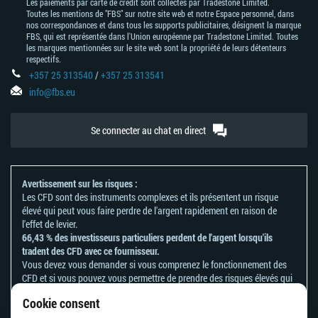
Les paiements par carte de crédit sont collectés par Tradestone Limited.
Toutes les mentions de "FBS" sur notre site web et notre Espace personnel, dans
nos correspondances et dans tous les supports publicitaires, désignent la marque
FBS, qui est représentée dans l'Union européenne par Tradestone Limited. Toutes
les marques mentionnées sur le site web sont la propriété de leurs détenteurs
respectifs.
+357 25 313540
/
+357 25 313541
info@fbs.eu
Se connecter au chat en direct
Avertissement sur les risques :
Les CFD sont des instruments complexes et ils présentent un risque
élevé qui peut vous faire perdre de l'argent rapidement en raison de
l'effet de levier.
66,43 % des investisseurs particuliers perdent de l'argent lorsqu'ils
tradent des CFD avec ce fournisseur.
Vous devez vous demander si vous comprenez le fonctionnement des
CFD et si vous pouvez vous permettre de prendre des risques élevés qui
peuvent mener à d'importantes pertes d'argent.
Cookie consent
Veuillez vous référer à notre
politique en matière de reconnaissance et