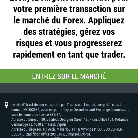
votre première transaction sur
le marché du Forex. Appliquez
des stratégies, gérez vos
risques et vous progresserez
rapidement en tant que trader.
ENTREZ SUR LE MARCHÉ
Le site Web est détenu et exploité par Tradestone Limited, enregistré sous le
numéro HE 353534, autorisé par la Cyprus Securities and Exchange Commission,
sous le numéro de licence 331/17.
Adresse du bureau : 89, Vasileos Georgiou Street, 1st Floor, Office 101, Potamos
Germasogeias, 4048 Limassol, Cyprus.
Adresse du siège social : Arch. Makariou 111 & Vyronos Р. LORDOS CENTER,
BLOCK В, 2nd floor, Office 203 3105, Limassol, Cyprus.