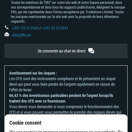
Toutes les mentions de "FBS" sur notre site web et notre Espace personnel, dans
nos correspondances et dans tous les supports publicitaires, désignent la marque
FBS, qui est représentée dans l'Union européenne par Tradestone Limited. Toutes
les marques mentionnées sur le site web sont la propriété de leurs détenteurs
respectifs.
+357 25 313540
/
+357 25 313541
info@fbs.eu
Se connecter au chat en direct
Avertissement sur les risques :
Les CFD sont des instruments complexes et ils présentent un risque
élevé qui peut vous faire perdre de l'argent rapidement en raison de
l'effet de levier.
66,43 % des investisseurs particuliers perdent de l'argent lorsqu'ils
tradent des CFD avec ce fournisseur.
Vous devez vous demander si vous comprenez le fonctionnement des
CFD et si vous pouvez vous permettre de prendre des risques élevés qui
peuvent mener à d'importantes pertes d'argent.
Cookie consent
Veuillez vous référer à notre
politique en matière de reconnaissance et
de divulgation des risques
.
We use cookies to improve your experience on our website. By