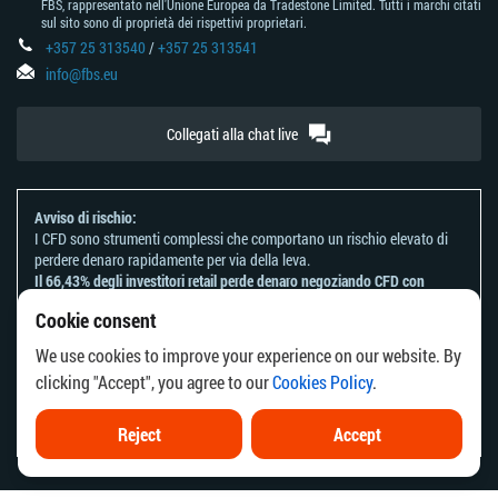
FBS, rappresentato nell'Unione Europea da Tradestone Limited. Tutti i marchi citati
sul sito sono di proprietà dei rispettivi proprietari.
+357 25 313540
/
+357 25 313541
info@fbs.eu
Collegati alla chat live
Avviso di rischio:
I CFD sono strumenti complessi che comportano un rischio elevato di
perdere denaro rapidamente per via della leva.
Il 66,43% degli investitori retail perde denaro negoziando CFD con
questo provider.
Cookie consent
Dovresti considerare se comprendi come funzionano i CFD e se puoi
permetterti di correre il rischio di perdere il tuo denaro.
We use cookies to improve your experience on our website. By
Fai riferimento alla nostra
Informativa sui rischi
.
clicking "Accept", you agree to our
Cookies Policy
.
Le informazioni su questo sito web non sono dirette ai residenti di
alcun paese o giurisdizione in cui la distribuzione o l'uso di tali
informazioni è contrario alla legge o alla regolamentazione locale.
Reject
Accept