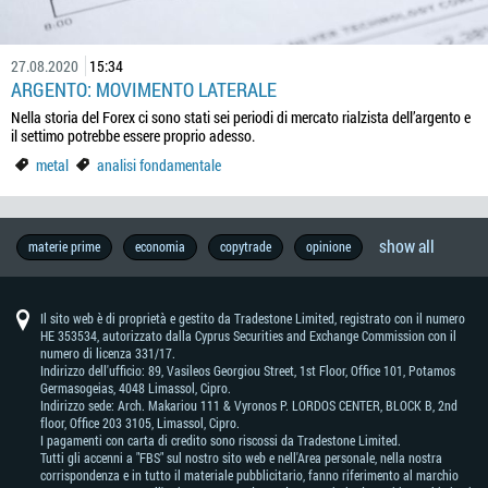
27.08.2020
15:34
ARGENTO: MOVIMENTO LATERALE
Nella storia del Forex ci sono stati sei periodi di mercato rialzista dell’argento e
il settimo potrebbe essere proprio adesso.
metal
analisi fondamentale
show all
produzione
banca
federal
metal
forexfactory
brl
storia
brexit
thb
geopolitica
previsioni
vocabolario
wall
programma
calendario
strategia
chf
aud
intervista
forex
notizie
australia
petrolio
metatrader
educazione
oro
boj
elezioni
riunione
rba
stile
forex
brent
mxn
inflazione
industria
nzd
jpy
rivenditori
zar
eur
guerre
cina
analisi
trader
previsioni
u.s.
idr
banca
analisi
wti
usd
tutti
divertimento
trading
dow
cad
dati
trend
sudafrica
crescita
asia
dax30
formazione
brasile
bce
prova
pil
gbp
principianti
successo
taiwan
trump
tassi
boc
cnh
motivazione
mercato
segnali
guadagnare
pbc
abilità
prezzi
germania
trading
valute
nfp
materie prime
economia
copytrade
opinione
nazionale
reserve
di
di
del
street
ib
economico
di
-
-
exchange
europee
forex
-
della
-
di
indicators
-
-
-
commerciali
fondamentale
famosi
di
d'inghilterra
tecnica
-
i
sulle
jones
-
economici
trading
ora
di
-
azionario
forex
-
di
forex
della
successo
mercato
trader
di
trading
franco
dollaro
banca
banca
reserve
vita
mt4
dollaro
yen
rand
mercato
west
trader
notizie
industrial
dollaro
interesse
banca
banca
trading
nuova
per
fbs
svizzero
australiano
del
centrale
bank
neozelandese
giapponese
sudafricano
texas
devono
average
canadese
del
popolare
zelanda
7
giappone
of
intermediate
saperlo
canada
cinese
Il sito web è di proprietà e gestito da Tradestone Limited, registrato con il numero
giorni
australia
HE 353534, autorizzato dalla Cyprus Securities and Exchange Commission con il
numero di licenza 331/17.
Indirizzo dell'ufficio: 89, Vasileos Georgiou Street, 1st Floor, Office 101, Potamos
Germasogeias, 4048 Limassol, Cipro.
Indirizzo sede: Arch. Makariou 111 & Vyronos Р. LORDOS CENTER, BLOCK В, 2nd
floor, Office 203 3105, Limassol, Cipro.
I pagamenti con carta di credito sono riscossi da Tradestone Limited.
Tutti gli accenni a "FBS" sul nostro sito web e nell'Area personale, nella nostra
corrispondenza e in tutto il materiale pubblicitario, fanno riferimento al marchio