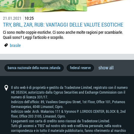
21.01.2021
10:25
TRY, BRL, ZAR, RUB: VANTAGGI DELLE VALUTE ESOTICHE
Ci sono molte coppie esotiche. Ci sono anche molte ragioni per scambiarle.
Quali sono? Leggi l’articolo e scoprilo.
brasile
show all
produzione
opinione
metal
forexfactory
storia
brl
brexit
thb
geopolitica
previsioni
materie
economia
vocabolario
wall
copytrade
programma
aud
intervista
forex
calendario
strategia
chf
notizie
elezioni
australia
petrolio
metatrader
rba
riunione
boj
educazione
stile
oro
brent
mxn
forex
nzd
previsioni
jpy
idr
u.s.
inflazione
industria
rivenditori
zar
cina
analisi
trader
eur
guerre
banca
analisi
usd
tutti
trading
dow
cad
wti
dati
trend
crescita
asia
dax30
formazione
sudafrica
divertimento
brasile
boc
tassi
prova
pil
segnali
guadagnare
bce
gbp
taiwan
successo
trump
mercato
principianti
trading
valute
pbc
abilità
prezzi
germania
nfp
motivazione
cnh
banca nazionale della nuova zelanda
federal reserve
di
di
prime
del
street
ib
-
exchange
economico
di
-
europee
-
della
-
forex
di
indicators
-
di
-
-
fondamentale
famosi
commerciali
d'inghilterra
tecnica
i
sulle
jones
-
-
economici
trading
-
di
ora
forex
azionario
forex
-
di
successo
mercato
trader
di
dollaro
trading
franco
reserve
banca
banca
vita
mt4
dollaro
mercato
yen
rand
trader
notizie
industrial
dollaro
west
banca
interesse
banca
trading
per
fbs
australiano
svizzero
bank
centrale
del
neozelandese
giapponese
sudafricano
devono
average
canadese
texas
del
popolare
7
of
giappone
saperlo
intermediate
canada
cinese
Il sito web è di proprietà e gestito da Tradestone Limited, registrato con il numero
giorni
australia
HE 353534, autorizzato dalla Cyprus Securities and Exchange Commission con il
numero di licenza 331/17.
Indirizzo dell'ufficio: 89, Vasileos Georgiou Street, 1st Floor, Office 101, Potamos
Germasogeias, 4048 Limassol, Cipro.
Indirizzo sede: Arch. Makariou 111 & Vyronos Р. LORDOS CENTER, BLOCK В, 2nd
floor, Office 203 3105, Limassol, Cipro.
I pagamenti con carta di credito sono riscossi da Tradestone Limited.
Tutti gli accenni a "FBS" sul nostro sito web e nell'Area personale, nella nostra
corrispondenza e in tutto il materiale pubblicitario, fanno riferimento al marchio