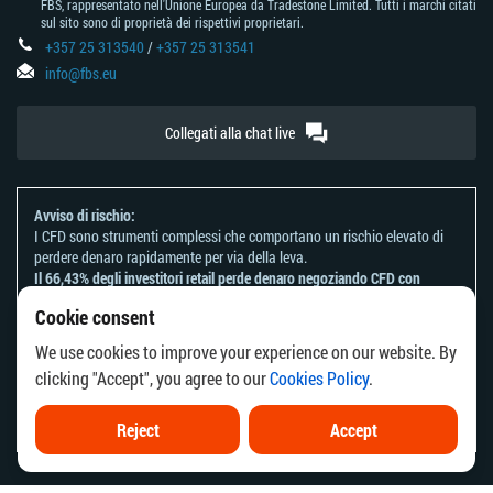
FBS, rappresentato nell'Unione Europea da Tradestone Limited. Tutti i marchi citati
sul sito sono di proprietà dei rispettivi proprietari.
+357 25 313540
/
+357 25 313541
info@fbs.eu
Collegati alla chat live
Avviso di rischio:
I CFD sono strumenti complessi che comportano un rischio elevato di
perdere denaro rapidamente per via della leva.
Il 66,43% degli investitori retail perde denaro negoziando CFD con
questo provider.
Cookie consent
Dovresti considerare se comprendi come funzionano i CFD e se puoi
permetterti di correre il rischio di perdere il tuo denaro.
We use cookies to improve your experience on our website. By
Fai riferimento alla nostra
Informativa sui rischi
.
clicking "Accept", you agree to our
Cookies Policy
.
Le informazioni su questo sito web non sono dirette ai residenti di
alcun paese o giurisdizione in cui la distribuzione o l'uso di tali
informazioni è contrario alla legge o alla regolamentazione locale.
Reject
Accept