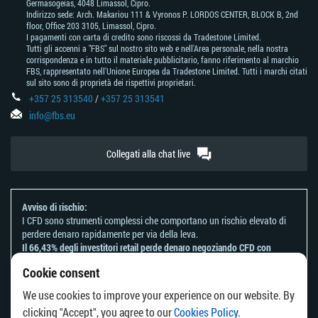
Germasogeias, 4048 Limassol, Cipro.
Indirizzo sede: Arch. Makariou 111 & Vyronos Р. LORDOS CENTER, BLOCK В, 2nd
floor, Office 203 3105, Limassol, Cipro.
I pagamenti con carta di credito sono riscossi da Tradestone Limited.
Tutti gli accenni a "FBS" sul nostro sito web e nell'Area personale, nella nostra
corrispondenza e in tutto il materiale pubblicitario, fanno riferimento al marchio
FBS, rappresentato nell'Unione Europea da Tradestone Limited. Tutti i marchi citati
sul sito sono di proprietà dei rispettivi proprietari.
+357 25 313540
/
+357 25 313541
info@fbs.eu
Collegati alla chat live
Avviso di rischio:
I CFD sono strumenti complessi che comportano un rischio elevato di
perdere denaro rapidamente per via della leva.
Il 66,43% degli investitori retail perde denaro negoziando CFD con
questo provider.
Cookie consent
Dovresti considerare se comprendi come funzionano i CFD e se puoi
permetterti di correre il rischio di perdere il tuo denaro.
We use cookies to improve your experience on our website. By
Fai riferimento alla nostra
Informativa sui rischi
.
clicking "Accept", you agree to our
Cookies Policy
.
Le informazioni su questo sito web non sono dirette ai residenti di