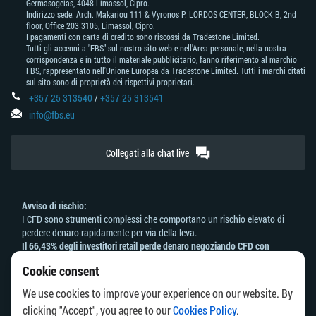
Germasogeias, 4048 Limassol, Cipro.
Indirizzo sede: Arch. Makariou 111 & Vyronos Р. LORDOS CENTER, BLOCK В, 2nd
floor, Office 203 3105, Limassol, Cipro.
I pagamenti con carta di credito sono riscossi da Tradestone Limited.
Tutti gli accenni a "FBS" sul nostro sito web e nell'Area personale, nella nostra
corrispondenza e in tutto il materiale pubblicitario, fanno riferimento al marchio
FBS, rappresentato nell'Unione Europea da Tradestone Limited. Tutti i marchi citati
sul sito sono di proprietà dei rispettivi proprietari.
+357 25 313540
/
+357 25 313541
info@fbs.eu
Collegati alla chat live
Avviso di rischio:
I CFD sono strumenti complessi che comportano un rischio elevato di
perdere denaro rapidamente per via della leva.
Il 66,43% degli investitori retail perde denaro negoziando CFD con
questo provider.
Cookie consent
Dovresti considerare se comprendi come funzionano i CFD e se puoi
permetterti di correre il rischio di perdere il tuo denaro.
We use cookies to improve your experience on our website. By
Fai riferimento alla nostra
Informativa sui rischi
.
clicking "Accept", you agree to our
Cookies Policy
.
Le informazioni su questo sito web non sono dirette ai residenti di