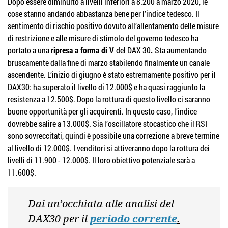
Dopo essere diminuito a livelli inferiori a 8.200 a marzo 2020, le
cose stanno andando abbastanza bene per l’indice tedesco. Il
sentimento di rischio positivo dovuto all’allentamento delle misure
di restrizione e alle misure di stimolo del governo tedesco ha
portato a una
ripresa a forma di V
del DAX 30
.
Sta aumentando
bruscamente dalla fine di marzo stabilendo finalmente un canale
ascendente. L’inizio di giugno è stato estremamente positivo per il
DAX30: ha superato il livello di 12.000$ e ha quasi raggiunto la
resistenza a 12.500$. Dopo la rottura di questo livello ci saranno
buone opportunità per gli acquirenti. In questo caso, l’indice
dovrebbe salire a 13.000$. Sia l’oscillatore stocastico che il RSI
sono sovreccitati, quindi è possibile una correzione a breve termine
al livello di 12.000$. I venditori si attiveranno dopo la rottura dei
livelli di 11.900 - 12.000$. Il loro obiettivo potenziale sarà a
11.600$.
Dai un’occhiata alle analisi del
DAX30 per il
periodo corrente
.