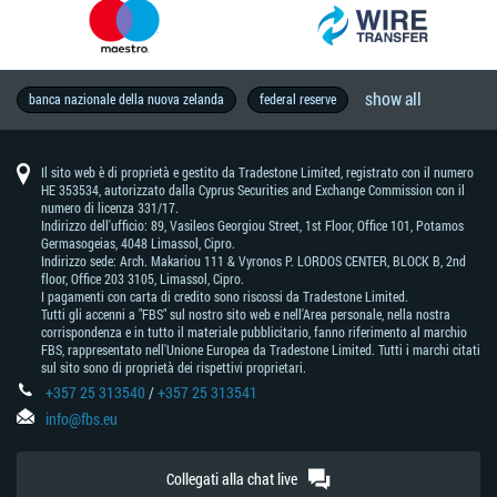
show all
produzione
opinione
metal
forexfactory
storia
brl
brexit
thb
geopolitica
previsioni
materie
economia
vocabolario
wall
copytrade
programma
aud
intervista
forex
calendario
strategia
chf
notizie
elezioni
australia
petrolio
metatrader
rba
riunione
boj
educazione
stile
oro
brent
mxn
forex
nzd
previsioni
jpy
idr
u.s.
inflazione
industria
rivenditori
zar
cina
analisi
trader
eur
guerre
banca
analisi
usd
tutti
trading
dow
cad
wti
dati
trend
crescita
asia
dax30
formazione
sudafrica
divertimento
brasile
boc
tassi
prova
pil
segnali
guadagnare
bce
gbp
taiwan
successo
trump
mercato
principianti
trading
valute
pbc
abilità
prezzi
germania
nfp
motivazione
cnh
banca nazionale della nuova zelanda
federal reserve
di
di
prime
del
street
ib
-
exchange
economico
di
-
europee
-
della
-
forex
di
indicators
-
di
-
-
fondamentale
famosi
commerciali
d'inghilterra
tecnica
i
sulle
jones
-
-
economici
trading
-
di
ora
forex
azionario
forex
-
di
successo
mercato
trader
di
dollaro
trading
franco
reserve
banca
banca
vita
mt4
dollaro
mercato
yen
rand
trader
notizie
industrial
dollaro
west
banca
interesse
banca
trading
per
fbs
australiano
svizzero
bank
centrale
del
neozelandese
giapponese
sudafricano
devono
average
canadese
texas
del
popolare
7
of
giappone
saperlo
intermediate
canada
cinese
Il sito web è di proprietà e gestito da Tradestone Limited, registrato con il numero
giorni
australia
HE 353534, autorizzato dalla Cyprus Securities and Exchange Commission con il
numero di licenza 331/17.
Indirizzo dell'ufficio: 89, Vasileos Georgiou Street, 1st Floor, Office 101, Potamos
Germasogeias, 4048 Limassol, Cipro.
Indirizzo sede: Arch. Makariou 111 & Vyronos Р. LORDOS CENTER, BLOCK В, 2nd
floor, Office 203 3105, Limassol, Cipro.
I pagamenti con carta di credito sono riscossi da Tradestone Limited.
Tutti gli accenni a "FBS" sul nostro sito web e nell'Area personale, nella nostra
corrispondenza e in tutto il materiale pubblicitario, fanno riferimento al marchio
FBS, rappresentato nell'Unione Europea da Tradestone Limited. Tutti i marchi citati
sul sito sono di proprietà dei rispettivi proprietari.
+357 25 313540
/
+357 25 313541
info@fbs.eu
Collegati alla chat live