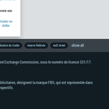
ncera son
tradez en
- dollar
show all
bulaire du trader
réserve fédérale
wall street
s and Exchange Commission, sous le numéro de licence 331/17.
licitaires, désignent la marque FBS, qui est représentée dans
espectifs.