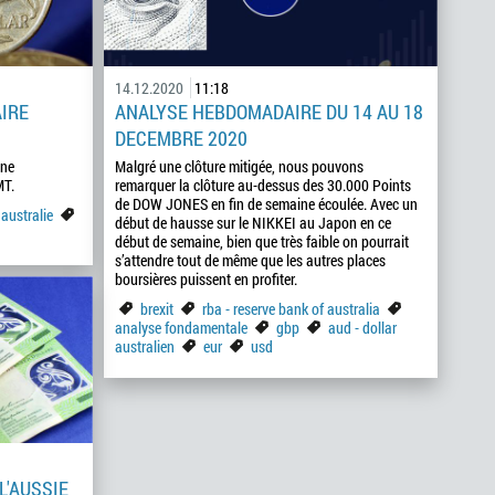
14.12.2020
11:18
AIRE
ANALYSE HEBDOMADAIRE DU 14 AU 18
DECEMBRE 2020
une
Malgré une clôture mitigée, nous pouvons
MT.
remarquer la clôture au-dessus des 30.000 Points
de DOW JONES en fin de semaine écoulée. Avec un
australie
début de hausse sur le NIKKEI au Japon en ce
début de semaine, bien que très faible on pourrait
s’attendre tout de même que les autres places
boursières puissent en profiter.
brexit
rba - reserve bank of australia
analyse fondamentale
gbp
aud - dollar
australien
eur
usd
L'AUSSIE