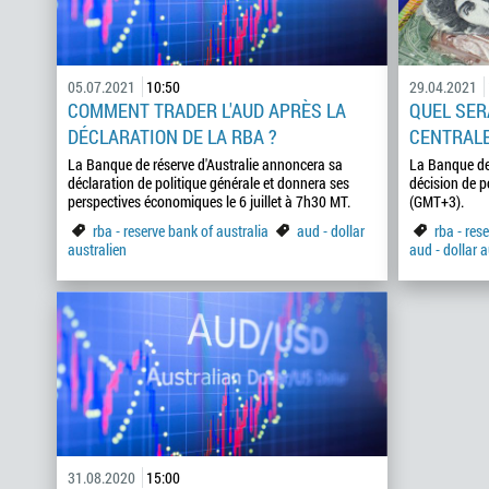
05.07.2021
10:50
29.04.2021
COMMENT TRADER L'AUD APRÈS LA
QUEL SER
DÉCLARATION DE LA RBA ?
CENTRALE
La Banque de réserve d'Australie annoncera sa
La Banque de 
déclaration de politique générale et donnera ses
décision de p
perspectives économiques le 6 juillet à 7h30 MT.
(GMT+3).
rba - reserve bank of australia
aud - dollar
rba - res
australien
aud - dollar a
31.08.2020
15:00