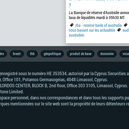
?
La Banque de réserve d'Australie anno
taux de liquidités mardi à 05h30 MT.
rba - reserve bank of australia
vous basant sur les actualités
aud 
australien
ère
brexit
thb
géopolitique
produit de base
économie
voca
, enregistré sous le numéro HE 353534, autorisé par la Cyprus Securitie
or, Office 101, Potamos Germasogeias, 4048 Limassol, Cyprus.
. LORDOS CENTER, BLOCK В, 2nd floor, Office 203 3105, Limassol, Cyprus.
stone Limited.
Espace personnel, dans nos correspondances et dans tous les supports pub
ques mentionnées sur le site web sont la propriété de leurs détenteurs r