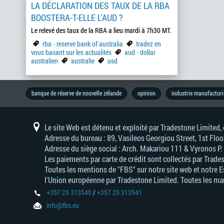
LA DÉCLARATION DES TAUX DE LA RBA
BOOSTERA-T-ELLE L'AUD ?
Le relevé des taux de la RBA a lieu mardi à 7h30 MT.
rba - reserve bank of australia
tradez en
vous basant sur les actualités
aud - dollar
australien
australie
usd
copytrade
metal
forexfactory
brl
success
prévision
programme
aud
interview
forex
calendrier
stratégie
élections
réunion
or
éducation
chf
actualités
pétrole
metatrader
australie
rba
boj
style
brent
mxn
forex
traders
eur
guerres
chine
jpy
nzd
industrie
perspectives
inflation
u.s.
idr
détaillants
zar
analyse
banque
analyse
dow
wti
asie
usd
ce
fun
tradez
éducation
brésil
afrique
dax30
cad
données
trading
croissance
ecb
pib
essayez
signaux
profit
pbc
boc
taux
gbp
débutants
succès
taiwan
trump
motivation
marché
trading
devises
compétences
prix
allemagne
nfp
cnh
banque de réserve de nouvelle zélande
opinion
industrie manufacturi
story
du
ib
-
exchange
économique
de
de
forex
-
de
-
-
de
indicators
célèbres
commerciales
-
-
du
-
fondamentale
d'angleterre
technique
jones
-
que
en
du
-
économiques
de
dès
forex
-
-
d’intérêt
boursier
forex
de
marché
de
dollar
trading
la
franc
l'europe
reserve
bank
vie
mt4
yen
dollar
marché
south
industrial
west
tout
vous
sud
dollar
tendance
maintenant
people's
bank
trading
sur
fbs
australien
banque
suisse
bank
of
japonais
néo-
african
average
texas
trader
basant
canadien
bank
of
7
centrale
of
japan
zélandais
rand
intermediate
devrait
sur
of
canada
Le site Web est détenu et exploité par Tradestone Limited
jours
australia
connaitre
les
china
Adresse du bureau : 89, Vasileos Georgiou Street, 1st Flo
actualités
Adresse du siège social : Arch. Makariou 111 & Vyronos Р
Les paiements par carte de crédit sont collectés par Trade
Toutes les mentions de "FBS" sur notre site web et notre 
l'Union européenne par Tradestone Limited. Toutes les mar
+357 25 313540
/
+357 25 313541
info@fbs.eu