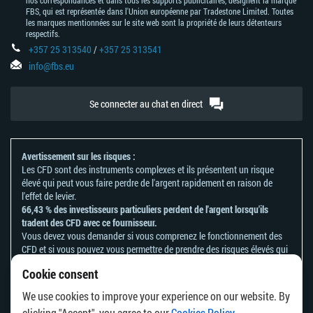
nos correspondances et dans tous les supports publicitaires, désignent la marque
FBS, qui est représentée dans l'Union européenne par Tradestone Limited. Toutes
les marques mentionnées sur le site web sont la propriété de leurs détenteurs
respectifs.
+357 25 313540
/
+357 25 313541
info@fbs.eu
Se connecter au chat en direct
Avertissement sur les risques :
Les CFD sont des instruments complexes et ils présentent un risque
élevé qui peut vous faire perdre de l'argent rapidement en raison de
l'effet de levier.
66,43 % des investisseurs particuliers perdent de l'argent lorsqu'ils
tradent des CFD avec ce fournisseur.
Vous devez vous demander si vous comprenez le fonctionnement des
CFD et si vous pouvez vous permettre de prendre des risques élevés qui
peuvent mener à d'importantes pertes d'argent.
Cookie consent
Veuillez vous référer à notre
politique en matière de reconnaissance et
de divulgation des risques
.
We use cookies to improve your experience on our website. By
Les informations contenues sur ce site ne s'adressent pas aux résidents
clicking "Accept", you agree to our
Cookies Policy
.