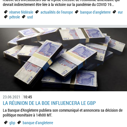
devrait indirectement être liée à la victoire sur la pandémie du COVID 19...
réserve fédérale
actualités de l'europe
banque d'angleterre
eur
pétrole
usd
23.06.2021
10:45
LA RÉUNION DE LA BOE INFLUENCERA LE GBP
La Banque d'Angleterre publiera son communiqué et annoncera sa décision de
politique monétaire à 14h00 MT.
gbp
banque d'angleterre