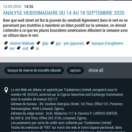
14.09.2020
14:26
ANALYSE HEBDOMADAIRE DU 14 AU 18 SEPTEMBRE 2020
Bien que wall street ait fini la journée du vendredi légèrement dans le vert en ne
parvenant pas toutefois à maintenir un bilan positif sur la semaine, on devrait
s’attendre à ce que les places boursières américaines débutent la semaine avec
un clôture dans le vert.
réserve fédérale
gbp
jpy - yen japonais
banque d'angleterre
eur
usd
or
show all
industrie
brexit
thb
géopolitique
produit
économie
vocabulaire
réserve
wall
copytrade
metal
forexfactory
brl
success
prévision
programme
aud
interview
forex
calendrier
stratégie
élections
réunion
or
éducation
chf
actualités
pétrole
metatrader
australie
rba
boj
style
brent
mxn
forex
traders
eur
guerres
chine
jpy
nzd
industrie
perspectives
inflation
u.s.
idr
détaillants
zar
analyse
banque
analyse
dow
wti
asie
usd
ce
fun
tradez
éducation
brésil
afrique
dax30
cad
données
trading
croissance
ecb
pib
essayez
signaux
profit
pbc
boc
taux
gbp
débutants
succès
taiwan
trump
motivation
marché
trading
devises
compétences
prix
allemagne
nfp
cnh
banque de réserve de nouvelle zélande
opinion
manufacturière
de
du
fédérale
street
story
du
ib
-
exchange
économique
de
de
forex
-
de
-
-
de
indicators
célèbres
commerciales
-
-
du
-
fondamentale
d'angleterre
technique
jones
-
que
en
du
-
économiques
de
dès
forex
-
-
d’intérêt
boursier
forex
de
base
trader
marché
de
dollar
trading
la
franc
l'europe
reserve
bank
vie
mt4
yen
dollar
marché
south
industrial
west
tout
vous
sud
dollar
tendance
maintenant
people's
bank
trading
sur
fbs
australien
banque
suisse
bank
of
japonais
néo-
african
average
texas
trader
basant
canadien
bank
of
7
centrale
of
japan
zélandais
rand
intermediate
devrait
sur
of
canada
Le site Web est détenu et exploité par Tradestone Limited, enregistré sous le
jours
australia
connaitre
les
china
numéro HE 353534, autorisé par la Cyprus Securities and Exchange Commission,
actualités
sous le numéro de licence 331/17.
Adresse du bureau : 89, Vasileos Georgiou Street, 1st Floor, Office 101, Potamos
Germasogeias, 4048 Limassol, Cyprus.
Adresse du siège social : Arch. Makariou 111 & Vyronos Р. LORDOS CENTER,
BLOCK В, 2nd floor, Office 203 3105, Limassol, Cyprus.
Les paiements par carte de crédit sont collectés par Tradestone Limited.
Toutes les mentions de "FBS" sur notre site web et notre Espace personnel, dans