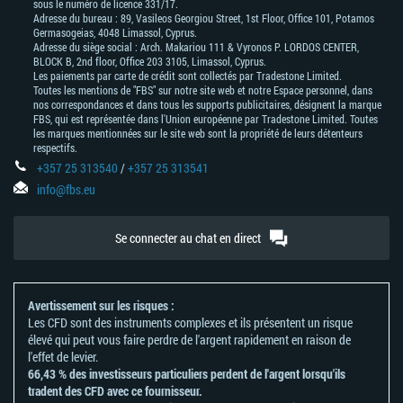
actualités
sous le numéro de licence 331/17.
Adresse du bureau : 89, Vasileos Georgiou Street, 1st Floor, Office 101, Potamos
Germasogeias, 4048 Limassol, Cyprus.
Adresse du siège social : Arch. Makariou 111 & Vyronos Р. LORDOS CENTER,
BLOCK В, 2nd floor, Office 203 3105, Limassol, Cyprus.
Les paiements par carte de crédit sont collectés par Tradestone Limited.
Toutes les mentions de "FBS" sur notre site web et notre Espace personnel, dans
nos correspondances et dans tous les supports publicitaires, désignent la marque
FBS, qui est représentée dans l'Union européenne par Tradestone Limited. Toutes
les marques mentionnées sur le site web sont la propriété de leurs détenteurs
respectifs.
+357 25 313540
/
+357 25 313541
info@fbs.eu
Se connecter au chat en direct
Avertissement sur les risques :
Les CFD sont des instruments complexes et ils présentent un risque
élevé qui peut vous faire perdre de l'argent rapidement en raison de
l'effet de levier.
66,43 % des investisseurs particuliers perdent de l'argent lorsqu'ils
tradent des CFD avec ce fournisseur.