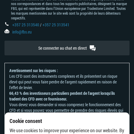
nos correspondances et dans tous les supports publicitaires, désignent la marque
FBS, qui est représentée dans l'Union européenne par Tradestone Limited. Toutes
les marques mentionnées sur le site web sont la propriété de leurs détenteurs
respectifs.
+357 25 313540
/
+357 25 313541
info@fbs.eu
Se connecter au chat en direct
Avertissement sur les risques :
Les CFD sont des instruments complexes et ils présentent un risque
élevé qui peut vous faire perdre de l'argent rapidement en raison de
l'effet de levier.
66,43 % des investisseurs particuliers perdent de l'argent lorsqu'ils
tradent des CFD avec ce fournisseur.
Vous devez vous demander si vous comprenez le fonctionnement des
CFD et si vous pouvez vous permettre de prendre des risques élevés qui
peuvent mener à d'importantes pertes d'argent.
Cookie consent
Veuillez vous référer à notre
politique en matière de reconnaissance et
de divulgation des risques
.
We use cookies to improve your experience on our website. By
Les informations contenues sur ce site ne s'adressent pas aux résidents