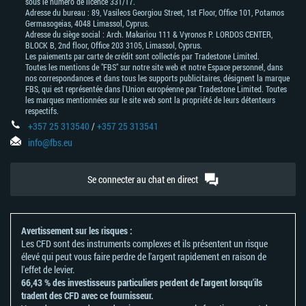
sous le numéro de licence 331/17.
Adresse du bureau : 89, Vasileos Georgiou Street, 1st Floor, Office 101, Potamos
Germasogeias, 4048 Limassol, Cyprus.
Adresse du siège social : Arch. Makariou 111 & Vyronos Р. LORDOS CENTER,
BLOCK В, 2nd floor, Office 203 3105, Limassol, Cyprus.
Les paiements par carte de crédit sont collectés par Tradestone Limited.
Toutes les mentions de "FBS" sur notre site web et notre Espace personnel, dans
nos correspondances et dans tous les supports publicitaires, désignent la marque
FBS, qui est représentée dans l'Union européenne par Tradestone Limited. Toutes
les marques mentionnées sur le site web sont la propriété de leurs détenteurs
respectifs.
+357 25 313540
/
+357 25 313541
info@fbs.eu
Se connecter au chat en direct
Avertissement sur les risques :
Les CFD sont des instruments complexes et ils présentent un risque
élevé qui peut vous faire perdre de l'argent rapidement en raison de
l'effet de levier.
66,43 % des investisseurs particuliers perdent de l'argent lorsqu'ils
tradent des CFD avec ce fournisseur.