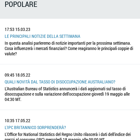
POPOLARE
17:53
15.03.23
LE PRINCIPALI NOTIZIE DELLA SETTIMANA
In questa analisi parleremo di notizie importanti per la prossima settimana.
Cosa influenzerà i mercati finanziari? Come reagiranno le principali coppie di
valute?
09:45
18.05.22
QUALI NOVITÀ DAL TASSO DI DISOCCUPAZIONE AUSTRALIANO?
L'Australian Bureau of Statistics annuncerà i dati aggiornati sul tasso di
disoccupazione e sulla variazione dell'occupazione giovedì 19 maggio alle
04:30 MT.
10:35
17.05.22
L'IPC BRITANNICO SORPRENDERÀ?
L'Office for National Statistics del Regno Unito rilascerà i dati dell'indice dei
prezzi al consumo (IPC) mercoledì 18 maggio alle 09:00 MT.