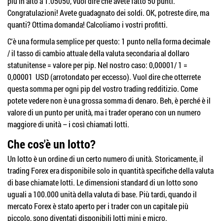
più in alto a 1.05050, vuol dire che avete fatto 50 punti.
Congratulazioni! Avete guadagnato dei soldi. OK, potreste dire, ma
quanti? Ottima domanda! Calcoliamo i vostri profitti.
C'è una formula semplice per questo: 1 punto nella forma decimale
/ il tasso di cambio attuale della valuta secondaria al dollaro
statunitense = valore per pip. Nel nostro caso: 0,00001/ 1 =
0,00001 USD (arrotondato per eccesso). Vuol dire che otterrete
questa somma per ogni pip del vostro trading redditizio. Come
potete vedere non è una grossa somma di denaro. Beh, è perché è il
valore di un punto per unità, ma i trader operano con un numero
maggiore di unità – i così chiamati lotti.
Che cos'è un lotto?
Un lotto è un ordine di un certo numero di unità. Storicamente, il
trading Forex era disponibile solo in quantità specifiche della valuta
di base chiamate lotti. Le dimensioni standard di un lotto sono
uguali a 100.000 unità della valuta di base. Più tardi, quando il
mercato Forex è stato aperto per i trader con un capitale più
piccolo, sono diventati disponibili lotti mini e micro.