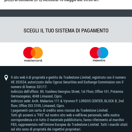
SCEGLI IL TUO SISTEMA DI PAGAMENTO
Il sito web è di proprietà e gestito da Tradestone Limited, registrato con il numero
HE 353534, autorizzato dalla Cyprus Securities and Exchange Commission con il
numero di licenza 331/17.
Indirizzo dell'ufficio: 89, Vasileos Georgiou Street, 1st Floor, Office 101, Potamos
Germasogeias, 4048 Limassol, Cipro.
Indirizzo sede: Arch. Makariou 111 & Vyronos Р. LORDOS CENTER, BLOCK В, 2nd
floor, Office 203 3105, Limassol, Cipro.
I pagamenti con carta di credito sono riscossi da Tradestone Limited.
Tutti gli accenni a "FBS" sul nostro sito web e nell'Area personale, nella nostra
corrispondenza e in tutto il materiale pubblicitario, fanno riferimento al marchio
FBS, rappresentato nell'Unione Europea da Tradestone Limited. Tutti i marchi citati
sul sito sono di proprietà dei rispettivi proprietari.