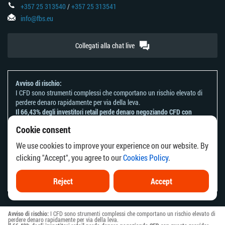
+357 25 313540
/
+357 25 313541
info@fbs.eu
Collegati alla chat live
Avviso di rischio:
I CFD sono strumenti complessi che comportano un rischio elevato di
perdere denaro rapidamente per via della leva.
Il 66,43% degli investitori retail perde denaro negoziando CFD con
questo provider.
Cookie consent
Dovresti considerare se comprendi come funzionano i CFD e se puoi
permetterti di correre il rischio di perdere il tuo denaro.
We use cookies to improve your experience on our website. By
Fai riferimento alla nostra
Informativa sui rischi
.
clicking "Accept", you agree to our
Cookies Policy
.
Le informazioni su questo sito web non sono dirette ai residenti di
alcun paese o giurisdizione in cui la distribuzione o l'uso di tali
informazioni è contrario alla legge o alla regolamentazione locale.
Reject
Accept
Avviso di rischio:
I CFD sono strumenti complessi che comportano un rischio elevato di
perdere denaro rapidamente per via della leva.