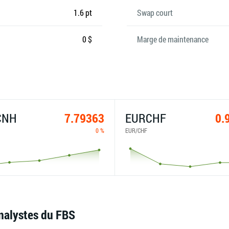
1.6 pt
Swap court
0 $
Marge de maintenance
CNH
7.79363
EURCHF
0.
0 %
EUR/CHF
nalystes du FBS