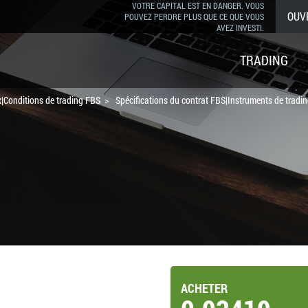
VOTRE CAPITAL EST EN DANGER. VOUS
OUV
POUVEZ PERDRE PLUS QUE CE QUE VOUS
AVEZ INVESTI.
TRADING
|Conditions de trading FBS
Spécifications du contrat FBS|Instruments de tradi
ACHETER