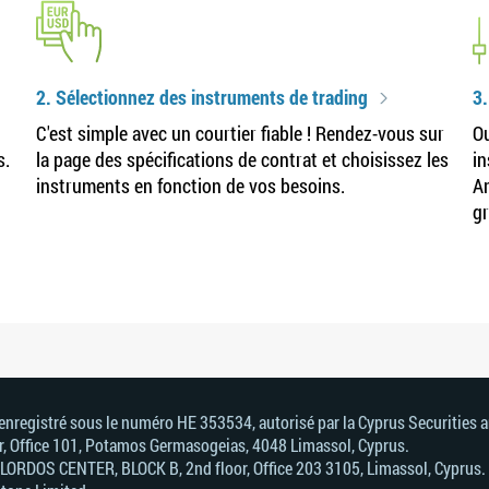
2. Sélectionnez des instruments de trading
3
C'est simple avec un courtier fiable ! Rendez-vous sur
Ou
s.
la page des spécifications de contrat et choisissez les
in
instruments en fonction de vos besoins.
Am
gr
, enregistré sous le numéro HE 353534, autorisé par la Cyprus Securitie
or, Office 101, Potamos Germasogeias, 4048 Limassol, Cyprus.
. LORDOS CENTER, BLOCK В, 2nd floor, Office 203 3105, Limassol, Cyprus.