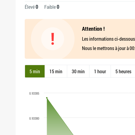
0
0
Élevé
Faible
Attention !
Les informations ci-dessous
Nous le mettrons à jour à 00
5 min
15 min
30 min
1 hour
5 heures