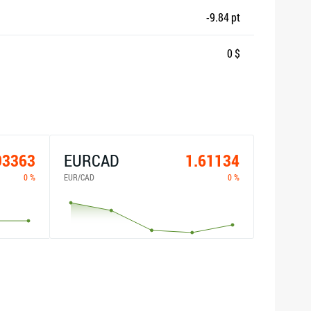
-9.84 pt
0 $
93363
EURCAD
1.61134
0 %
EUR/CAD
0 %