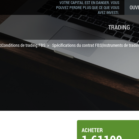
VOTRE CAPITAL EST EN DANGER. VOUS
OUV
POUVEZ PERDRE PLUS QUE CE QUE VOUS
AVEZ INVESTI.
TRADING
|Conditions de trading FBS
Spécifications du contrat FBS|Instruments de tradi
ACHETER