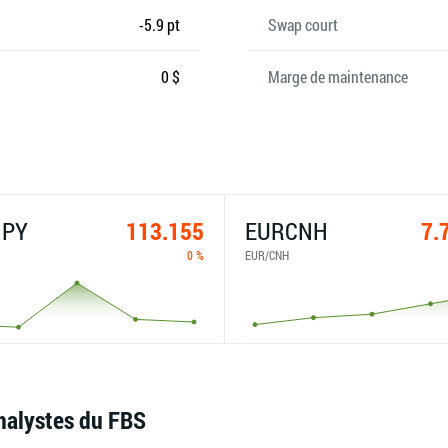
-5.9 pt
Swap court
0 $
Marge de maintenance
JPY
113.155
EURCNH
7.
0 %
EUR/CNH
nalystes du FBS