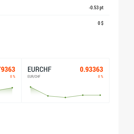
-0.53 pt
0 $
79363
EURCHF
0.93363
0 %
EUR/CHF
0 %