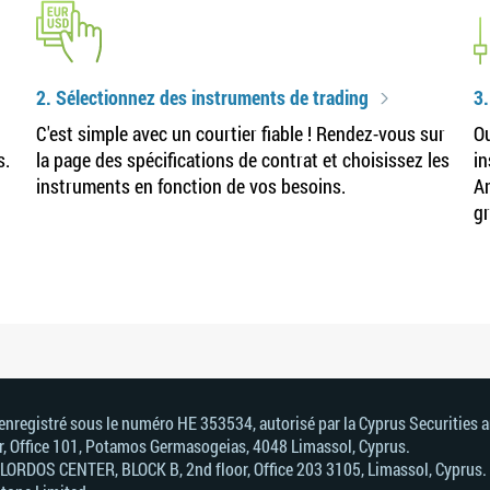
2. Sélectionnez des instruments de trading
3
C'est simple avec un courtier fiable ! Rendez-vous sur
Ou
s.
la page des spécifications de contrat et choisissez les
in
instruments en fonction de vos besoins.
Am
gr
, enregistré sous le numéro HE 353534, autorisé par la Cyprus Securitie
or, Office 101, Potamos Germasogeias, 4048 Limassol, Cyprus.
. LORDOS CENTER, BLOCK В, 2nd floor, Office 203 3105, Limassol, Cyprus.