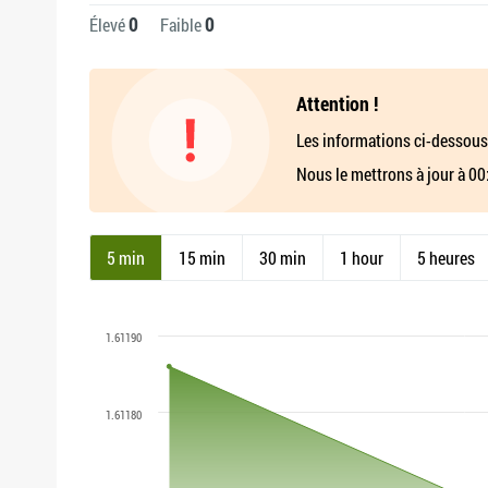
0
0
Élevé
Faible
Attention !
Les informations ci-dessous
Nous le mettrons à jour à 00
5 min
15 min
30 min
1 hour
5 heures