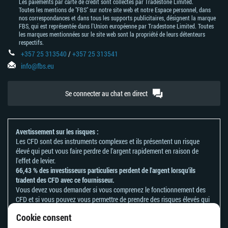
Les paiements par carte de crédit sont collectés par Tradestone Limited.
Toutes les mentions de "FBS" sur notre site web et notre Espace personnel, dans
nos correspondances et dans tous les supports publicitaires, désignent la marque
FBS, qui est représentée dans l'Union européenne par Tradestone Limited. Toutes
les marques mentionnées sur le site web sont la propriété de leurs détenteurs
respectifs.
+357 25 313540
/
+357 25 313541
info@fbs.eu
Se connecter au chat en direct
Avertissement sur les risques :
Les CFD sont des instruments complexes et ils présentent un risque
élevé qui peut vous faire perdre de l'argent rapidement en raison de
l'effet de levier.
66,43 % des investisseurs particuliers perdent de l'argent lorsqu'ils
tradent des CFD avec ce fournisseur.
Vous devez vous demander si vous comprenez le fonctionnement des
CFD et si vous pouvez vous permettre de prendre des risques élevés qui
peuvent mener à d'importantes pertes d'argent.
Cookie consent
Veuillez vous référer à notre
politique en matière de reconnaissance et