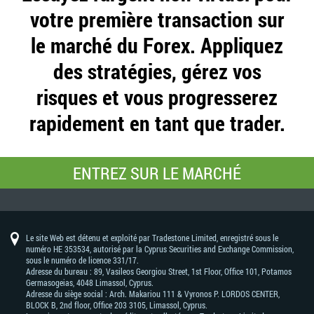
votre première transaction sur
le marché du Forex. Appliquez
des stratégies, gérez vos
risques et vous progresserez
rapidement en tant que trader.
ENTREZ SUR LE MARCHÉ
Le site Web est détenu et exploité par Tradestone Limited, enregistré sous le
numéro HE 353534, autorisé par la Cyprus Securities and Exchange Commission,
sous le numéro de licence 331/17.
Adresse du bureau : 89, Vasileos Georgiou Street, 1st Floor, Office 101, Potamos
Germasogeias, 4048 Limassol, Cyprus.
Adresse du siège social : Arch. Makariou 111 & Vyronos Р. LORDOS CENTER,
BLOCK В, 2nd floor, Office 203 3105, Limassol, Cyprus.