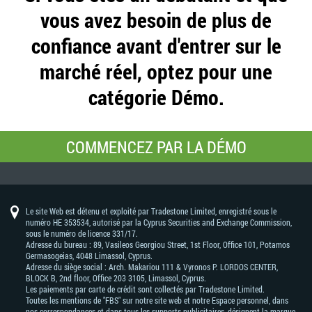
vous avez besoin de plus de
confiance avant d'entrer sur le
marché réel, optez pour une
catégorie Démo.
COMMENCEZ PAR LA DÉMO
Le site Web est détenu et exploité par Tradestone Limited, enregistré sous le
numéro HE 353534, autorisé par la Cyprus Securities and Exchange Commission,
sous le numéro de licence 331/17.
Adresse du bureau : 89, Vasileos Georgiou Street, 1st Floor, Office 101, Potamos
Germasogeias, 4048 Limassol, Cyprus.
Adresse du siège social : Arch. Makariou 111 & Vyronos Р. LORDOS CENTER,
BLOCK В, 2nd floor, Office 203 3105, Limassol, Cyprus.
Les paiements par carte de crédit sont collectés par Tradestone Limited.
Toutes les mentions de "FBS" sur notre site web et notre Espace personnel, dans
nos correspondances et dans tous les supports publicitaires, désignent la marque