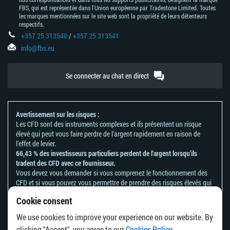
FBS, qui est représentée dans l'Union européenne par Tradestone Limited. Toutes
les marques mentionnées sur le site web sont la propriété de leurs détenteurs
respectifs.
+357 25 313540
/
+357 25 313541
info@fbs.eu
Se connecter au chat en direct
Avertissement sur les risques :
Les CFD sont des instruments complexes et ils présentent un risque
élevé qui peut vous faire perdre de l'argent rapidement en raison de
l'effet de levier.
66,43 % des investisseurs particuliers perdent de l'argent lorsqu'ils
tradent des CFD avec ce fournisseur.
Vous devez vous demander si vous comprenez le fonctionnement des
CFD et si vous pouvez vous permettre de prendre des risques élevés qui
peuvent mener à d'importantes pertes d'argent.
Cookie consent
Veuillez vous référer à notre
politique en matière de reconnaissance et
de divulgation des risques
.
We use cookies to improve your experience on our website. By
Les informations contenues sur ce site ne s'adressent pas aux résidents
clicking "Accept", you agree to our
Cookies Policy
.