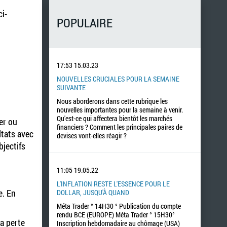
ci-
POPULAIRE
17:53
15.03.23
NOUVELLES CRUCIALES POUR LA SEMAINE
SUIVANTE
Nous aborderons dans cette rubrique les
nouvelles importantes pour la semaine à venir.
Qu'est-ce qui affectera bientôt les marchés
er ou
financiers ? Comment les principales paires de
ltats avec
devises vont-elles réagir ?
bjectifs
11:05
19.05.22
L'INFLATION RESTE L'ESSENCE POUR LE
e. En
DOLLAR, JUSQU'À QUAND
Méta Trader ° 14H30 ° Publication du compte
rendu BCE (EUROPE) Méta Trader ° 15H30°
la perte
Inscription hebdomadaire au chômage (USA)