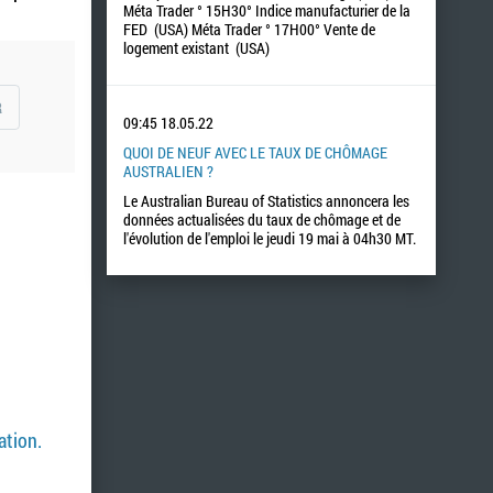
Méta Trader ° 15H30° Indice manufacturier de la
FED (USA) Méta Trader ° 17H00° Vente de
logement existant (USA)
R
09:45
18.05.22
QUOI DE NEUF AVEC LE TAUX DE CHÔMAGE
AUSTRALIEN ?
Le Australian Bureau of Statistics annoncera les
données actualisées du taux de chômage et de
l'évolution de l'emploi le jeudi 19 mai à 04h30 MT.
ation.