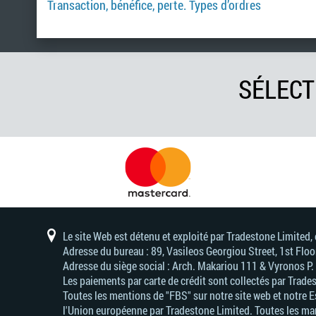
Transaction, bénéfice, perte. Types d’ordres
SÉLECT
Le site Web est détenu et exploité par Tradestone Limited
Adresse du bureau : 89, Vasileos Georgiou Street, 1st Flo
Adresse du siège social : Arch. Makariou 111 & Vyronos Р
Les paiements par carte de crédit sont collectés par Trade
Toutes les mentions de "FBS" sur notre site web et notre 
l'Union européenne par Tradestone Limited. Toutes les mar