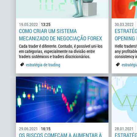
19.05.2022
13:25
30.03.2022
COMO CRIAR UM SISTEMA
ESTRATÉG
MECANIZADO DE NEGOCIAÇÃO FOREX
OPENING
Cada trader é diferente. Contudo, é possível uni-los
Hello traders!
em categorias, especialmente na divisão entre
any profitabl
traders sistémicos e traders discricionários.
consistency i
estratégia de trading
estratégi
29.06.2021
16:15
28.01.2021
OS RISCOS COMEÇAM A AUMENTAR À
ESTRATÉG