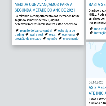
MEDIDA QUE AVANÇAMOS PARA A
BASTA SE
SEGUNDA METADE DO ANO DE 2021
O artigo traz
HHLL. Pode se
Já mirando o comportamento dos mercados nesse
similares com
segundo semestre de 2021, alguns
nos princípio
desenvolvimentos interessantes estão ocorrendo…
todo trad
reunião do banco central
estratégia de
formação
trading
wall street
e.u.a.
economia
previsão de mercado
opinião
crescimento
06.10.2020
AS 3 MEL
ATÉ INIC
Essas estrat
funciona o t