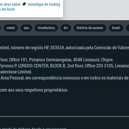
er deve saber
estratégia de trading
 em forex
metal
xau
forexfactory
brl
história de sucesso
brexit
imited, número de registo HE 353534, autorizada pela Comissão de Valore
 Floor, Office 101, Potamos Germasogeias, 4048 Limassol, Chipre.
Vyronos Р. LORDOS CENTER, BLOCK В, 2nd floor, Office 203 3105, Limassol
radestone Limited.
 Área Pessoal, em correspondência connosco e em todos os materiais de 
cem aos seus respetivos proprietários.