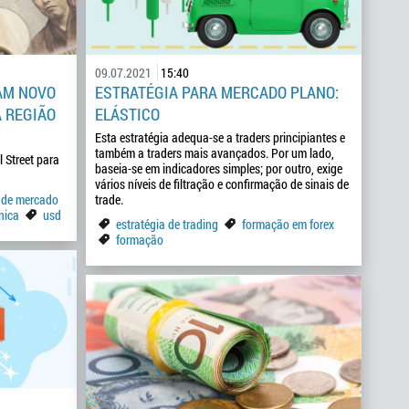
09.07.2021
15:40
VAM NOVO
ESTRATÉGIA PARA MERCADO PLANO:
A REGIÃO
ELÁSTICO
Esta estratégia adequa-se a traders principiantes e
também a traders mais avançados. Por um lado,
 Street para
baseia-se em indicadores simples; por outro, exige
vários níveis de filtração e confirmação de sinais de
 de mercado
trade.
nica
usd
estratégia de trading
formação em forex
formação