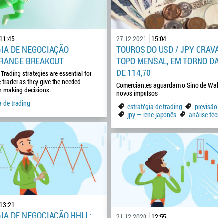
11:45
27.12.2021
15:04
IA DE NEGOCIAÇÃO
TOUROS DO USD / JPY CRA
 RANGE BREAKOUT
TOPO MENSAL, EM TORNO D
DE 114,70
 Trading strategies are essential for
e trader as they give the needed
Comerciantes aguardam o Sino de Wall
n making decisions.
novos impulsos
a de trading
estratégia de trading
previsão
jpy — iene japonês
análise téc
13:21
IA DE NEGOCIAÇÃO HHLL:
21.12.2020
12:55