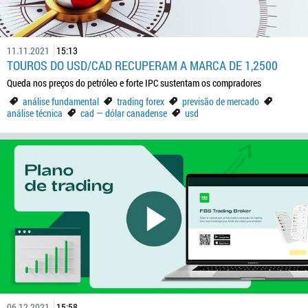
11.11.2021
15:13
TOUROS DO USD/CAD RECUPERAM A MARCA DE 1,2500
Queda nos preços do petróleo e forte IPC sustentam os compradores
análise fundamental
trading forex
previsão de mercado
análise técnica
cad — dólar canadense
usd
06.12.2021
15:58