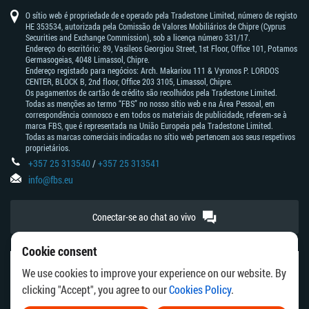
de
australiano
central
suíço
bank
do
da
japonês
sul-
average
canadense
texas
saber
popular
do
7
of
japão
nova
africano
intermediate
da
canadá
O sítio web é propriedade de e operado pela Tradestone Limited, número de registo
dias
australia
zelândia
china
HE 353534, autorizada pela Comissão de Valores Mobiliários de Chipre (Cyprus
Securities and Exchange Commission), sob a licença número 331/17.
Endereço do escritório: 89, Vasileos Georgiou Street, 1st Floor, Office 101, Potamos
Germasogeias, 4048 Limassol, Chipre.
Endereço registado para negócios: Arch. Makariou 111 & Vyronos Р. LORDOS
CENTER, BLOCK В, 2nd floor, Office 203 3105, Limassol, Chipre.
Os pagamentos de cartão de crédito são recolhidos pela Tradestone Limited.
Todas as menções ao termo “FBS” no nosso sítio web e na Área Pessoal, em
correspondência connosco e em todos os materiais de publicidade, referem-se à
marca FBS, que é representada na União Europeia pela Tradestone Limited.
Todas as marcas comerciais indicadas no sítio web pertencem aos seus respetivos
proprietários.
+357 25 313540
/
+357 25 313541
info@fbs.eu
Conectar-se ao chat ao vivo
Cookie consent
Alerta de risco:
We use cookies to improve your experience on our website. By
CFDs são instrumentos complexos e vêm com um alto risco de perda
clicking "Accept", you agree to our
Cookies Policy
.
rápida do dinheiro devido à alavancagem.
66,43% das contas de investidores de retalho perdem dinheiro ao