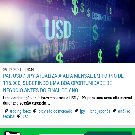
29.12.2021
14:34
PAR USD / JPY ATUALIZA A ALTA MENSAL EM TORNO DE
115.000, SUGERINDO UMA BOA OPORTUNIDADE DE
NEGÓCIO ANTES DO FINAL DO ANO.
Uma combinação de fatores empurrou o USD / JPY para uma nova alta mensal
durante a sessão europeia…
trading forex
previsão de mercado
jpy — iene japonês
análise
técnica
usd