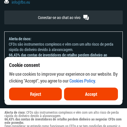
info@fbs.eu
Conectar-se ao chat ao vivo
Alerta de risco:
CFDs são instrumentos complexos e vêm com um alto risco de perda
rápida do dinheiro devido à alavancagem.
66,43% das contas de investidores de retalho perdem dinheiro ao
negociar CFDs com este provedor.
Cookie consent
Deve considerar se entende como funcionam os CFDs e se tem
condições de assumir o alto risco de perder o seu dinheiro.
We use cookies to improve your experience on our website. By
Por favor, consulte a nossa
Declaração e Reconhecimento de Riscos
.
clicking "Accept", you agree to our
Cookies Policy
.
As informações deste site não se destinam a residentes de países ou
jurisdições em que a distribuição ou utilização destas informações seja
contrária à respetiva lei local ou aos regulamentos locais.
Reject
Accept
Alerta de risco:
CFDs são instrumentos complexos e vêm com um alto risco de perda
rápida do dinheiro devido à alavancagem.
66,43% das contas de investidores de retalho perdem dinheiro ao negociar CFDs com
este provedor.
Deve considerar se entende como funcionam os CFDs e se tem condições de assumir o