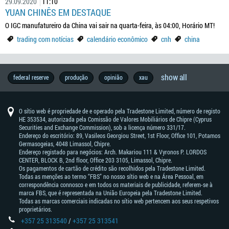
29.09.2020
11:10
YUAN CHINÊS EM DESTAQUE
O IGC manufatureiro da China vai sair na quarta-feira, às 04:00, Horário MT!
trading com notícias
calendário econômico
cnh
china
show all
forexfactory
brl
história
commodity
economia
copytrade
brexit
thb
geopolítica
previsões
vocabulário
wall
metal
programa
aud
entrevista
forex
calendário
estratégia
reunião
chf
notícias
eleições
austrália
petróleo
metatrader
rba
boj
formação
estilo
ouro
brent
mxn
forex
indústria
previsão
inflação
nzd
jpy
traders
eur
guerras
china
análise
zar
e.u.a.
idr
varejistas
banco
análise
dow
cad
wti
ásia
usd
todo
trading
dados
trend
dax30
formação
áfrica
diversão
crescimento
brasil
experimente
pib
bce
gbp
taxas
pbc
câmbio
trading
habilidades
boc
sinais
alemanha
lucros
preços
cnh
mercado
iniciantes
sucesso
trump
motivação
nfp
taiwan
federal reserve
produção
opinião
xau
de
de
do
street
ib
-
exchange
econômico
de
do
-
da
—
-
em
de
indicators
de
—
—
famosos
comerciais
fundamental
-
da
técnica
jones
—
-
trader
com
econômicos
trading
do
agora
de
—
forex
de
—
de
de
sucesso
mercado
trader
fbs
dólar
trading
banco
franco
europa
reserve
banco
forex
vida
mt4
mercado
dólar
iene
rande
inglaterra
industrial
dólar
west
deve
notícias
sul
juros
banco
trading
banco
forex
ações
de
australiano
central
suíço
bank
do
da
japonês
sul-
average
canadense
texas
saber
popular
do
7
of
japão
nova
africano
intermediate
da
canadá
O sítio web é propriedade de e operado pela Tradestone Limited, número de registo
dias
australia
zelândia
china
HE 353534, autorizada pela Comissão de Valores Mobiliários de Chipre (Cyprus
Securities and Exchange Commission), sob a licença número 331/17.
Endereço do escritório: 89, Vasileos Georgiou Street, 1st Floor, Office 101, Potamos
Germasogeias, 4048 Limassol, Chipre.
Endereço registado para negócios: Arch. Makariou 111 & Vyronos Р. LORDOS
CENTER, BLOCK В, 2nd floor, Office 203 3105, Limassol, Chipre.
Os pagamentos de cartão de crédito são recolhidos pela Tradestone Limited.
Todas as menções ao termo “FBS” no nosso sítio web e na Área Pessoal, em
correspondência connosco e em todos os materiais de publicidade, referem-se à
marca FBS, que é representada na União Europeia pela Tradestone Limited.
Todas as marcas comerciais indicadas no sítio web pertencem aos seus respetivos
proprietários.
+357 25 313540
/
+357 25 313541