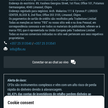
Endereço do escritório: 89, Vasileos Georgiou Street, 1st Floor, Office 101, Potamos
Germasogeias, 4048 Limassol, Chipre.
Endereço registado para negócios: Arch. Makariou 111 & Vyronos Р. LORDOS
CENTER, BLOCK В, 2nd floor, Office 203 3105, Limassol, Chipre.
Os pagamentos de cartão de crédito são recolhidos pela Tradestone Limited.
Todas as menções ao termo “FBS” no nosso sítio web e na Área Pessoal, em
correspondência connosco e em todos os materiais de publicidade, referem-se à
marca FBS, que é representada na União Europeia pela Tradestone Limited.
Todas as marcas comerciais indicadas no sítio web pertencem aos seus respetivos
proprietários.
+357 25 313540
/
+357 25 313541
info@fbs.eu
Conectar-se ao chat ao vivo
Alerta de risco:
CFDs são instrumentos complexos e vêm com um alto risco de perda
rápida do dinheiro devido à alavancagem.
66,43% das contas de investidores de retalho perdem dinheiro ao
negociar CFDs com este provedor.
Cookie consent
Deve considerar se entende como funcionam os CFDs e se tem
condições de assumir o alto risco de perder o seu dinheiro.