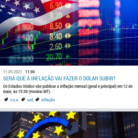
11.05.2021
11:00
SERÁ QUE A INFLAÇÃO VAI FAZER O DÓLAR SUBIR?
Os Estados Unidos vão publicar a inflação mensal (geral e principal) em 12 de
maio, às 15:30 (Horário MT).
e.u.a.
usd
inflação