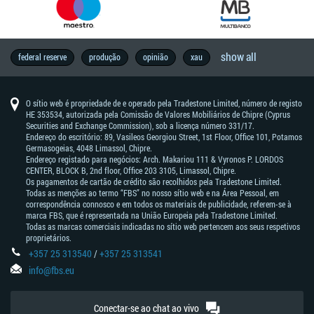
show all
forexfactory
brl
história
commodity
economia
copytrade
brexit
thb
geopolítica
previsões
vocabulário
wall
metal
programa
aud
entrevista
forex
calendário
estratégia
reunião
chf
notícias
eleições
austrália
petróleo
metatrader
rba
boj
formação
estilo
ouro
brent
mxn
forex
indústria
previsão
inflação
nzd
jpy
traders
eur
guerras
china
análise
zar
e.u.a.
idr
varejistas
banco
análise
dow
cad
wti
ásia
usd
todo
trading
dados
trend
dax30
formação
áfrica
diversão
crescimento
brasil
experimente
pib
bce
gbp
taxas
pbc
câmbio
trading
habilidades
boc
sinais
alemanha
lucros
preços
cnh
mercado
iniciantes
sucesso
trump
motivação
nfp
taiwan
federal reserve
produção
opinião
xau
de
de
do
street
ib
-
exchange
econômico
de
do
-
da
—
-
em
de
indicators
de
—
—
famosos
comerciais
fundamental
-
da
técnica
jones
—
-
trader
com
econômicos
trading
do
agora
de
—
forex
de
—
de
de
sucesso
mercado
trader
fbs
dólar
trading
banco
franco
europa
reserve
banco
forex
vida
mt4
mercado
dólar
iene
rande
inglaterra
industrial
dólar
west
deve
notícias
sul
juros
banco
trading
banco
forex
ações
de
australiano
central
suíço
bank
do
da
japonês
sul-
average
canadense
texas
saber
popular
do
7
of
japão
nova
africano
intermediate
da
canadá
O sítio web é propriedade de e operado pela Tradestone Limited, número de registo
dias
australia
zelândia
china
HE 353534, autorizada pela Comissão de Valores Mobiliários de Chipre (Cyprus
Securities and Exchange Commission), sob a licença número 331/17.
Endereço do escritório: 89, Vasileos Georgiou Street, 1st Floor, Office 101, Potamos
Germasogeias, 4048 Limassol, Chipre.
Endereço registado para negócios: Arch. Makariou 111 & Vyronos Р. LORDOS
CENTER, BLOCK В, 2nd floor, Office 203 3105, Limassol, Chipre.
Os pagamentos de cartão de crédito são recolhidos pela Tradestone Limited.
Todas as menções ao termo “FBS” no nosso sítio web e na Área Pessoal, em
correspondência connosco e em todos os materiais de publicidade, referem-se à
marca FBS, que é representada na União Europeia pela Tradestone Limited.
Todas as marcas comerciais indicadas no sítio web pertencem aos seus respetivos
proprietários.
+357 25 313540
/
+357 25 313541
info@fbs.eu
Conectar-se ao chat ao vivo