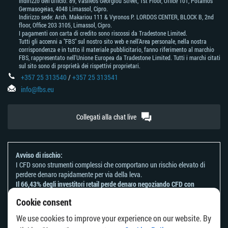
Indirizzo dell'ufficio: 89, Vasileos Georgiou Street, 1st Floor, Office 101, Potamos
Germasogeias, 4048 Limassol, Cipro.
Indirizzo sede: Arch. Makariou 111 & Vyronos Р. LORDOS CENTER, BLOCK В, 2nd
floor, Office 203 3105, Limassol, Cipro.
I pagamenti con carta di credito sono riscossi da Tradestone Limited.
Tutti gli accenni a "FBS" sul nostro sito web e nell'Area personale, nella nostra
corrispondenza e in tutto il materiale pubblicitario, fanno riferimento al marchio
FBS, rappresentato nell'Unione Europea da Tradestone Limited. Tutti i marchi citati
sul sito sono di proprietà dei rispettivi proprietari.
+357 25 313540
/
+357 25 313541
info@fbs.eu
Collegati alla chat live
Avviso di rischio:
I CFD sono strumenti complessi che comportano un rischio elevato di
perdere denaro rapidamente per via della leva.
Il 66,43% degli investitori retail perde denaro negoziando CFD con
questo provider.
Cookie consent
Dovresti considerare se comprendi come funzionano i CFD e se puoi
permetterti di correre il rischio di perdere il tuo denaro.
We use cookies to improve your experience on our website. By
Fai riferimento alla nostra
Informativa sui rischi
.