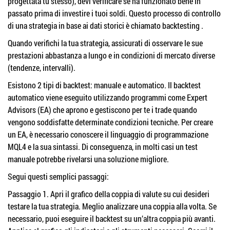
progettata tu stesso), devi verificare se ha funzionato bene in
passato prima di investire i tuoi soldi. Questo processo di controllo
di una strategia in base ai dati storici è chiamato backtesting .
Quando verifichi la tua strategia, assicurati di osservare le sue
prestazioni abbastanza a lungo e in condizioni di mercato diverse
(tendenze, intervalli).
Esistono 2 tipi di backtest: manuale e automatico. Il backtest
automatico viene eseguito utilizzando programmi come Expert
Advisors (EA) che aprono e gestiscono per te i trade quando
vengono soddisfatte determinate condizioni tecniche. Per creare
un EA, è necessario conoscere il linguaggio di programmazione
MQL4 e la sua sintassi. Di conseguenza, in molti casi un test
manuale potrebbe rivelarsi una soluzione migliore.
Segui questi semplici passaggi:
Passaggio 1. Apri il grafico della coppia di valute su cui desideri
testare la tua strategia. Meglio analizzare una coppia alla volta. Se
necessario, puoi eseguire il backtest su un’altra coppia più avanti.