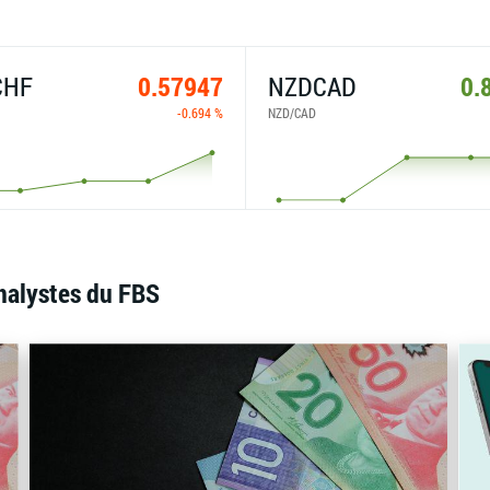
CHF
0.57947
NZDCAD
0.
-0.694 %
NZD/CAD
nalystes du FBS