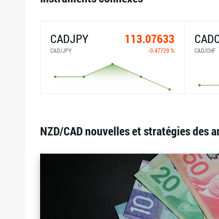
CADJPY
113.07633
CAD
CAD/JPY
-0.47729 %
CAD/CHF
NZD/CAD nouvelles et stratégies des a