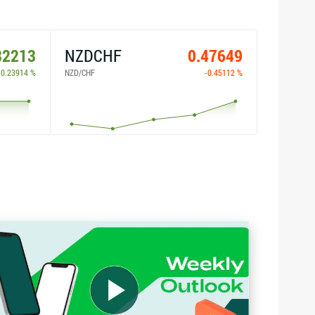
82213
NZDCHF
0.47649
0.23914 %
NZD/CHF
-0.45112 %