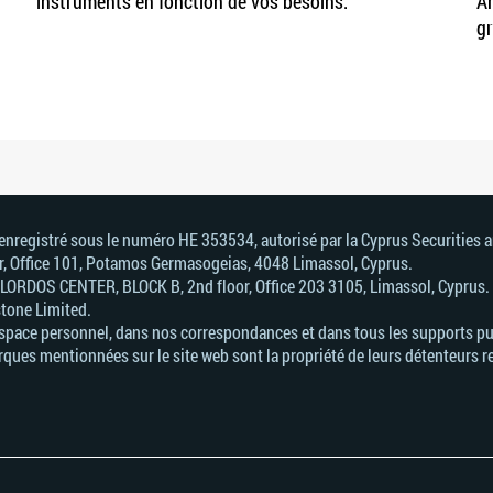
instruments en fonction de vos besoins.
Am
gr
, enregistré sous le numéro HE 353534, autorisé par la Cyprus Securitie
or, Office 101, Potamos Germasogeias, 4048 Limassol, Cyprus.
. LORDOS CENTER, BLOCK В, 2nd floor, Office 203 3105, Limassol, Cyprus.
stone Limited.
Espace personnel, dans nos correspondances et dans tous les supports pub
ques mentionnées sur le site web sont la propriété de leurs détenteurs r