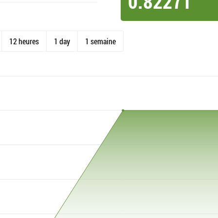
0.82271
12 heures
1 day
1 semaine