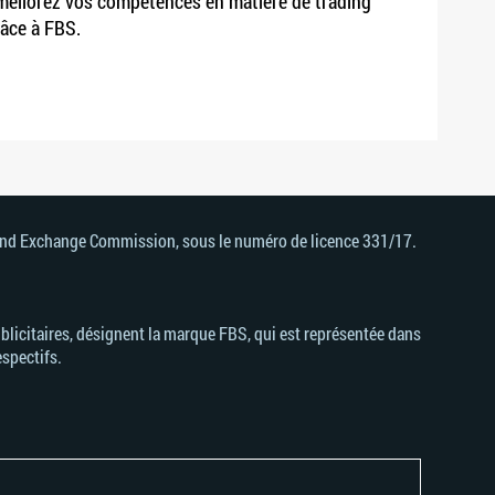
éliorez vos compétences en matière de trading
âce à FBS.
s and Exchange Commission, sous le numéro de licence 331/17.
licitaires, désignent la marque FBS, qui est représentée dans
espectifs.