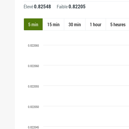
0.82548
0.82205
Élevé
Faible
5 min
15 min
30 min
1 hour
5 heures