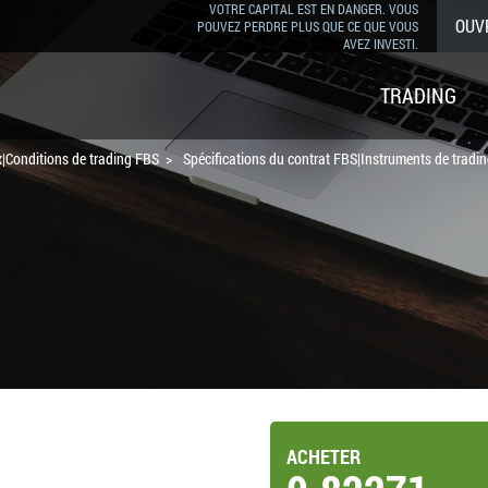
VOTRE CAPITAL EST EN DANGER. VOUS
OUV
POUVEZ PERDRE PLUS QUE CE QUE VOUS
AVEZ INVESTI.
TRADING
|Conditions de trading FBS
Spécifications du contrat FBS|Instruments de tradi
ACHETER