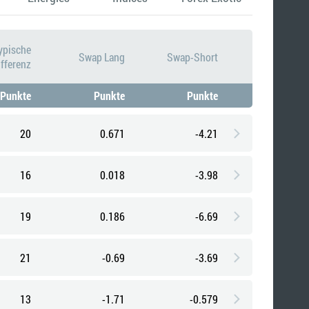
ypische
Swap Lang
Swap-Short
ifferenz
Punkte
Punkte
Punkte
20
0.671
-4.21
16
0.018
-3.98
19
0.186
-6.69
21
-0.69
-3.69
13
-1.71
-0.579