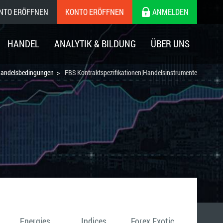
ONTO ERÖFFNEN
KONTO ERÖFFNEN
ANMELDEN
HANDEL
ANALYTIK & BILDUNG
ÜBER UNS
Handelsbedingungen
FBS Kontraktspezifikationen|Handelsinstrumente
Energies
Indices
Forex Exotic