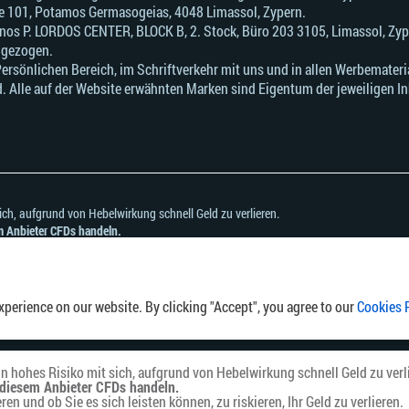
fice 101, Potamos Germasogeias, 4048 Limassol, Zypern.
onos Р. LORDOS CENTER, BLOCK В, 2. Stock, Büro 203 3105, Limassol, Zyp
ngezogen.
sönlichen Bereich, im Schriftverkehr mit uns und in allen Werbematerial
. Alle auf der Website erwähnten Marken sind Eigentum der jeweiligen In
ch, aufgrund von Hebelwirkung schnell Geld zu verlieren.
em Anbieter CFDs handeln.
nd ob Sie es sich leisten können, zu riskieren, Ihr Geld zu verlieren.
mmt, die in einem Land oder einer Rechtsordnung ansässig sind, in dem die Verbreit
perience on our website. By clicking "Accept", you agree to our
Cookies 
 hohes Risiko mit sich, aufgrund von Hebelwirkung schnell Geld zu verl
t diesem Anbieter CFDs handeln.
en und ob Sie es sich leisten können, zu riskieren, Ihr Geld zu verlieren.