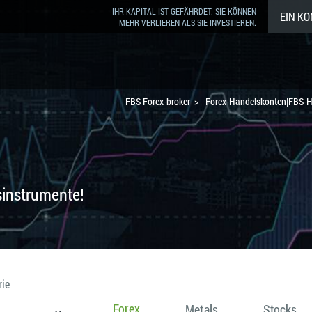
IHR KAPITAL IST GEFÄHRDET. SIE KÖNNEN
EIN K
MEHR VERLIEREN ALS SIE INVESTIEREN.
FBS Forex-broker
Forex-Handelskonten|FBS-
sinstrumente!
rie
Forex
Metals
Stocks