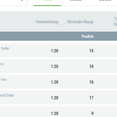
T
Hebelwirkung
Minimale Marge
D
Punkte
 Dollar
1:20
15
anc
1:20
10
e Yen
1:20
16
land Dollar
1:20
17
1:20
9