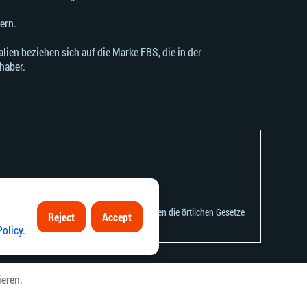
ern.
ien beziehen sich auf die Marke FBS, die in der
haber.
ung oder Nutzung dieser Informationen gegen die örtlichen Gesetze
Reject
Accept
Policy
.
ieren.