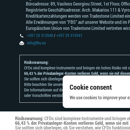
Büroadresse: 89, Vasileos Georgiou Street, 1st Floor, Of
Registrierte Geschäftsadresse: Arch. Makariou 111 & Vyr
Kreditkartenzahlungen werden von Tradestone Limited ei
Alle Erwähnungen von "FBS" auf unserer Website und im Per
Europäischen Union von Tradestone Limited vertreten wird
+357 25 313540
/
+357 25 313541
info@fbs.eu
Risikowarnung:
CFDs sind komplexe Instrumente und bringen ein hohes Risiko mit si
66,43 % der Privatanleger-Konten verlieren Geld, wenn sie mit dies
Sie sollten sich überlegen, ob Sie verstehen, wie CFDs funktionieren u
Bitte beachten Sie unsere
Risikoanerkennungen und Offenlegungen
.
Cookie consent
Die Informationen auf dieser Website sind nicht für Personen besti
oder Vorschriften verstoßen würde.
We use cookies to improve your ex
Risikowarnung:
CFDs sind komplexe Instrumente und bringen ein
66,43 % der Privatanleger-Konten verlieren Geld, wenn sie mi
Sie sollten sich überlegen, ob Sie verstehen, wie CFDs funktionier