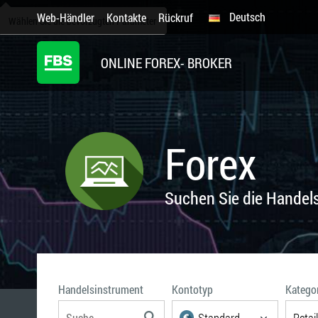
Deutsch
Web-Händler
Kontakte
Rückruf
Wählen Sie die bevorzugten Parameter
ONLINE FOREX- BROKER
Forex
Suchen Sie die Handel
Handelsinstrument
Kontotyp
Katego
Standard
Retail