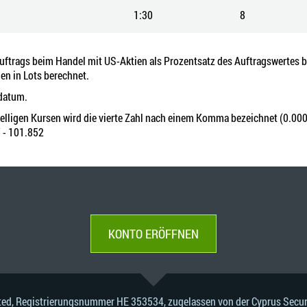
1:30
8
Auftrags beim Handel mit US-Aktien als Prozentsatz des Auftragswertes b
en in Lots berechnet.
sdatum.
telligen Kursen wird die vierte Zahl nach einem Komma bezeichnet (0.0001
 - 101.852
KONTO ERÖFFNEN
mited, Registrierungsnummer HE 353534, zugelassen von der Cyprus Sec