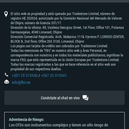
materias
éxito
mercado
trader
de
dólar
trading
franco
europa
banco
banco
banco
vida
mt4
yen
dólar
rand
mercado
inglaterra
west
noticias
debería
tendencias
industrial
dólar
interés
banco
valores
forex
trading
banco
forex
agrícolas
primas
de
fbs
australiano
suizo
central
de
de
japonés
neozelandés
sudafricano
texas
saber
average
canadiense
popular
de
(nfp)
7
la
japón
intermediate
de
canadá
El sitio web es propiedad y está operado por Tradestone Limited, número de
días
reserva
china
registro HE 353534, autorizado por la Comisión Nacional del Mercado de Valores
de
de Chipre, número de licencia 331/17.
australia
Dirección de la oficina: 89, Vasileos Georgiou Street, 1st Floor, Office 101, Potamos
Germasogeias, 4048 Limassol, Chipre.
Dirección Comercial Registrada: Arch. Makariou 111& Vyronos Р. LORDOS CENTER,
BLOCK В, 2nd floor, Office 203 3105, Limassol, Chipre.
Los pagos con tarjeta de crédito son cobrados por Tradestone Limited.
Todas las menciones de "FBS" en nuestro sitio web y Área Personal, en
correspondencia con nosotros y en todos los materiales publicitarios, significan la
marca FBS, que está representada en la Unión Europea por Tradestone Limited.
Todas las marcas registradas a las que se hace referencia en el sitio web son
propiedad de sus respectivos dueños.
+357 25 313540
/
+357 25 313541
info@fbs.eu
Conéctate al chat en vivo
Advertencia de Riesgo:
Los CFDs son instrumentos complejos y tienen un alto riesgo de