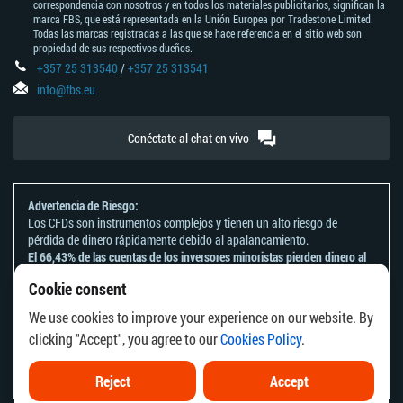
correspondencia con nosotros y en todos los materiales publicitarios, significan la
marca FBS, que está representada en la Unión Europea por Tradestone Limited.
Todas las marcas registradas a las que se hace referencia en el sitio web son
propiedad de sus respectivos dueños.
+357 25 313540
/
+357 25 313541
info@fbs.eu
Conéctate al chat en vivo
Advertencia de Riesgo:
Los CFDs son instrumentos complejos y tienen un alto riesgo de
pérdida de dinero rápidamente debido al apalancamiento.
El 66,43% de las cuentas de los inversores minoristas pierden dinero al
operar CFDs con este proveedor.
Cookie consent
Deberías tener en consideración si comprendes el funcionamiento de
los CFDs y si puedes darte el lujo de arriesgarte a perder tu dinero.
We use cookies to improve your experience on our website. By
Por favor consulta nuestra
Declaración y Divulgación de Riesgos
.
clicking "Accept", you agree to our
Cookies Policy
.
La información en este sitio web no está dirigida a ningún residente de
ningún país o jurisdicción donde la distribución o uso de dicha
información vaya en contra a las leyes o regulaciones locales.
Reject
Accept