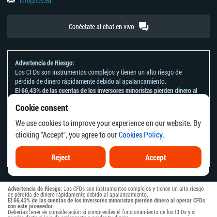
info@fbs.eu
Conéctate al chat en vivo
Advertencia de Riesgo:
Los CFDs son instrumentos complejos y tienen un alto riesgo de
pérdida de dinero rápidamente debido al apalancamiento.
El 66,43% de las cuentas de los inversores minoristas pierden dinero al
operar CFDs con este proveedor.
Cookie consent
Deberías tener en consideración si comprendes el funcionamiento de
los CFDs y si puedes darte el lujo de arriesgarte a perder tu dinero.
We use cookies to improve your experience on our website. By
Por favor consulta nuestra
Declaración y Divulgación de Riesgos
.
clicking "Accept", you agree to our
Cookies Policy
.
La información en este sitio web no está dirigida a ningún residente de
ningún país o jurisdicción donde la distribución o uso de dicha
información vaya en contra a las leyes o regulaciones locales.
Reject
Accept
Advertencia de Riesgo:
Los CFDs son instrumentos complejos y tienen un alto riesgo
de pérdida de dinero rápidamente debido al apalancamiento.
El 66,43% de las cuentas de los inversores minoristas pierden dinero al operar CFDs
con este proveedor.
Deberías tener en consideración si comprendes el funcionamiento de los CFDs y si