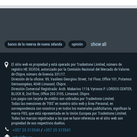
show all
reserva
producción
xau
geopolítica
forexfactory
brl
historia
pronóstico
disney
materias
economía
copytrade
vocabulario
brexit
thb
wall
metal
nasdaq
programa
aud
entrevista
forex
calendario
estrategia
chf
noticias
elecciones
reunión
oro
rba
boj
educación
australia
petróleo
brent
metatrader
mxn
estilo
forex
cfd
inflación
industria
guerras
china
análisis
jpy
nzd
minoristas
zar
traders
eur
pronósticos
ee.uu.
idr
bifurcación
gas
banco
análisis
wti
usd
acciones
operando
todo
trading
datos
dow
educación
s&p500
brasil
sudáfrica
indices
dax30
cad
diversión
crecimiento
asia
gbp
tasas
bpc
cnh
motivación
bolsa
ecb
pib
prueba
trading
divisas
habilidades
precios
alemania
boc
señales
ganancias
éxito
taiwán
trump
nóminas
principiantes
banco de la reserva de nueva zelanda
opinión
federal
-
de
de
primas
del
street
ib
-
exchange
económico
de
-
de
del
-
-
forex
de
indicators
comerciales
fundamental
–
–
-
famosos
de
dura
natural
de
técnico
-
las
trader
de
económicos
jones
–
de
-
de
ahora
de
de
-
de
no
materias
éxito
mercado
trader
de
dólar
trading
franco
europa
banco
banco
banco
vida
mt4
yen
dólar
rand
mercado
inglaterra
west
noticias
debería
tendencias
industrial
dólar
interés
banco
valores
forex
trading
banco
forex
agrícolas
primas
de
fbs
australiano
suizo
central
de
de
japonés
neozelandés
sudafricano
texas
saber
average
canadiense
popular
de
(nfp)
7
la
japón
intermediate
de
canadá
El sitio web es propiedad y está operado por Tradestone Limited, número de
días
reserva
china
registro HE 353534, autorizado por la Comisión Nacional del Mercado de Valores
de
de Chipre, número de licencia 331/17.
australia
Dirección de la oficina: 89, Vasileos Georgiou Street, 1st Floor, Office 101, Potamos
Germasogeias, 4048 Limassol, Chipre.
Dirección Comercial Registrada: Arch. Makariou 111& Vyronos Р. LORDOS CENTER,
BLOCK В, 2nd floor, Office 203 3105, Limassol, Chipre.
Los pagos con tarjeta de crédito son cobrados por Tradestone Limited.
Todas las menciones de "FBS" en nuestro sitio web y Área Personal, en
correspondencia con nosotros y en todos los materiales publicitarios, significan la
marca FBS, que está representada en la Unión Europea por Tradestone Limited.
Todas las marcas registradas a las que se hace referencia en el sitio web son
propiedad de sus respectivos dueños.
+357 25 313540
/
+357 25 313541