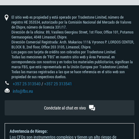
El sitio web es propiedad y está operado por Tradestone Limited, número de
registro HE 353534, autorizado por la Comisión Nacional del Mercado de Valores
de Chipre, número de licencia 331/17.
Dirección de la oficina: 89, Vasileos Georgiou Street, 1st Floor, Office 101, Potamos
Germasogeias, 4048 Limassol, Chipre.
Dirección Comercial Registrada: Arch. Makariou 111& Vyronos Р. LORDOS CENTER,
BLOCK В, 2nd floor, Office 203 3105, Limassol, Chipre.
Los pagos con tarjeta de crédito son cobrados por Tradestone Limited.
Todas las menciones de "FBS" en nuestro sitio web y Área Personal, en
correspondencia con nosotros y en todos los materiales publicitarios, significan la
marca FBS, que está representada en la Unión Europea por Tradestone Limited.
Todas las marcas registradas a las que se hace referencia en el sitio web son
propiedad de sus respectivos dueños.
+357 25 313540
/
+357 25 313541
info@fbs.eu
Conéctate al chat en vivo
Advertencia de Riesgo:
Los CFDs son instrumentos complejos y tienen un alto riesgo de