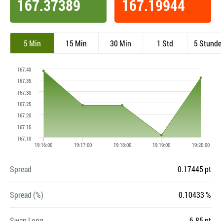
167.37389
167.19944
5 Min
15 Min
30 Min
1 Std
5 Stund
Spread
0.17445 pt
Spread (%)
0.10433 %
Swap Long
-6.85 pt