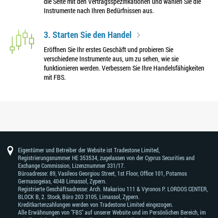
die Seite mit den Vertragsspezifikationen und wählen Sie die
Instrumente nach Ihren Bedürfnissen aus.
3. Starten Sie den Handel
Eröffnen Sie Ihr erstes Geschäft und probieren Sie
verschiedene Instrumente aus, um zu sehen, wie sie
funktionieren werden. Verbessern Sie Ihre Handelsfähigkeiten
mit FBS.
Eigentümer und Betreiber der Website ist Tradestone Limited,
Registrierungsnummer HE 353534, zugelassen von der Cyprus Securities and
Exchange Commission, Lizenznummer 331/17.
Büroadresse: 89, Vasileos Georgiou Street, 1st Floor, Office 101, Potamos
Germasogeias, 4048 Limassol, Zypern.
Registrierte Geschäftsadresse: Arch. Makariou 111 & Vyronos Р. LORDOS CENTER,
BLOCK В, 2. Stock, Büro 203 3105, Limassol, Zypern.
Kreditkartenzahlungen werden von Tradestone Limited eingezogen.
Alle Erwähnungen von "FBS" auf unserer Website und im Persönlichen Bereich, im