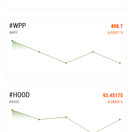
#WPP
408.7
#WPP
-6.92971 %
#HOOD
93.45175
#HOOD
-0.28353 %