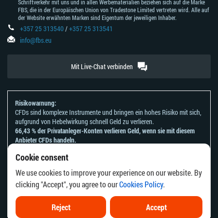
Schriftverkehr mit uns und in allen Werbematerialien beziehen sich auf die Marke
FBS, die in der Europäischen Union von Tradestone Limited vertreten wird. Alle auf
der Website erwähnten Marken sind Eigentum der jeweiligen Inhaber.
+357 25 313540
/
+357 25 313541
info@fbs.eu
Mit Live-Chat verbinden
Risikowarnung:
CFDs sind komplexe Instrumente und bringen ein hohes Risiko mit sich,
aufgrund von Hebelwirkung schnell Geld zu verlieren.
66,43 % der Privatanleger-Konten verlieren Geld, wenn sie mit diesem
Anbieter CFDs handeln.
Sie sollten sich überlegen, ob Sie verstehen, wie CFDs funktionieren und
Cookie consent
ob Sie es sich leisten können, zu riskieren, Ihr Geld zu verlieren.
Bitte beachten Sie unsere
Risikoanerkennungen und Offenlegungen
.
We use cookies to improve your experience on our website. By
Die Informationen auf dieser Website sind nicht für Personen bestimmt,
clicking "Accept", you agree to our
Cookies Policy
.
die in einem Land oder einer Rechtsordnung ansässig sind, in dem die
Verbreitung oder Nutzung dieser Informationen gegen die örtlichen
Gesetze oder Vorschriften verstoßen würde.
Reject
Accept