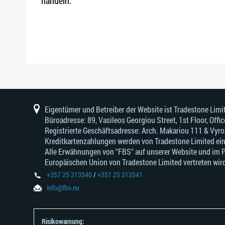
handeln.
Eigentümer und Betreiber der Website ist Tradestone Li
Büroadresse: 89, Vasileos Georgiou Street, 1st Floor, Of
Registrierte Geschäftsadresse: Arch. Makariou 111 & Vyr
Kreditkartenzahlungen werden von Tradestone Limited ei
Alle Erwähnungen von "FBS" auf unserer Website und im Per
Europäischen Union von Tradestone Limited vertreten wird
+357 25 313540
/
+357 25 313541
info@fbs.eu
Risikowarnung: