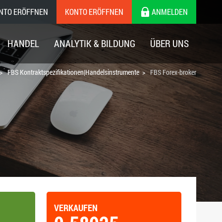
ONTO ERÖFFNEN
KONTO ERÖFFNEN
ANMELDEN
HANDEL
ANALYTIK & BILDUNG
ÜBER UNS
FBS Kontraktspezifikationen|Handelsinstrumente
FBS Forex-broker
VERKAUFEN