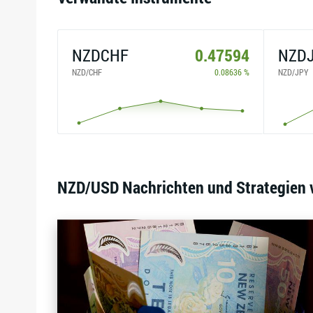
NZDCHF
0.47594
NZD
NZD/CHF
0.08636 %
NZD/JPY
NZD/USD Nachrichten und Strategien 