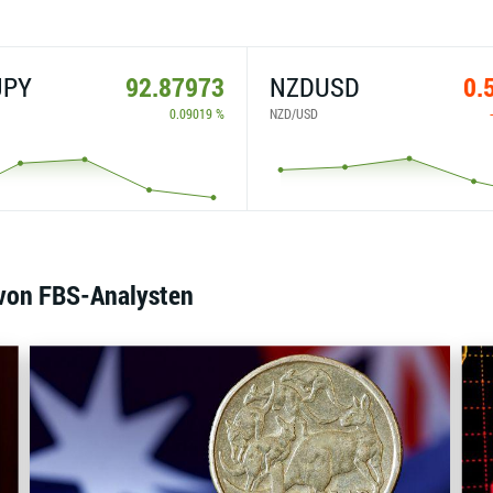
JPY
92.87973
NZDUSD
0.
0.09019 %
NZD/USD
von FBS-Analysten