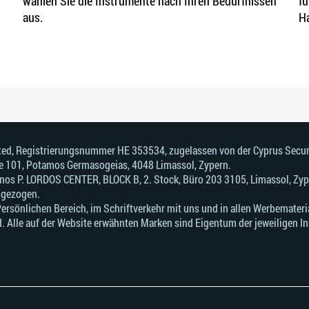
wählen Sie die Instrumente nach Ihren Bedürfnissen
fu
aus.
Ha
mited, Registrierungsnummer HE 353534, zugelassen von der Cyprus Sec
fice 101, Potamos Germasogeias, 4048 Limassol, Zypern.
onos Р. LORDOS CENTER, BLOCK В, 2. Stock, Büro 203 3105, Limassol, Zyp
ngezogen.
sönlichen Bereich, im Schriftverkehr mit uns und in allen Werbematerial
. Alle auf der Website erwähnten Marken sind Eigentum der jeweiligen In