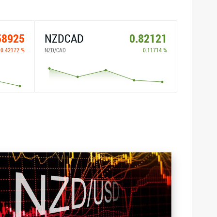
58925
NZDCAD
0.82121
-0.42172 %
NZD/CAD
0.11714 %