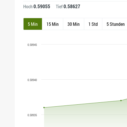
0.59055
0.58627
Hoch
Tief
5 Min
15 Min
30 Min
1 Std
5 Stunden