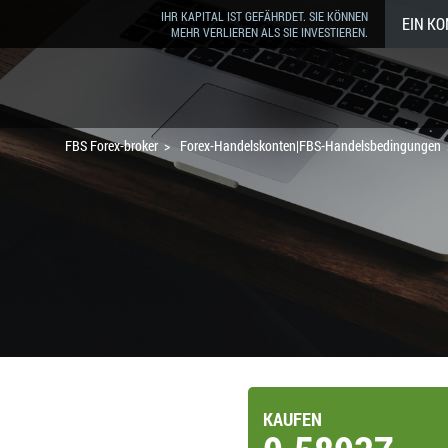
IHR KAPITAL IST GEFÄHRDET. SIE KÖNNEN
EIN K
MEHR VERLIEREN ALS SIE INVESTIEREN.
FBS Forex-broker
Forex-Handelskonten|FBS-Handelsbedingungen
KAUFEN