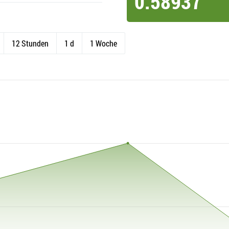
0.58937
12 Stunden
1 d
1 Woche