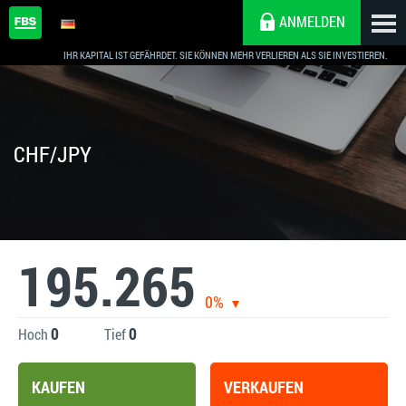
ANMELDEN
IHR KAPITAL IST GEFÄHRDET. SIE KÖNNEN MEHR VERLIEREN ALS SIE INVESTIEREN.
CHF/JPY
195.265
0%
0
0
Hoch
Tief
KAUFEN
VERKAUFEN