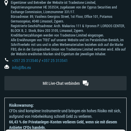
Eigentümer und Betreiber der Website ist Tradestone Limited,
Registrierungsnummer HE 353534, zugelassen von der Cyprus Securities and
Exchange Commission, Lizenznummer 331/17.
Büroadresse: 89, Vasileos Georgiou Street, 1st Floor, Office 101, Potamos
Germasogeias, 4048 Limassol, Zypern.
Registrierte Geschäftsadresse: Arch. Makariou 111 & Vyronos Р. LORDOS CENTER,
BLOCK В, 2. Stock, Büro 203 3105, Limassol, Zypern.
Kreditkartenzahlungen werden von Tradestone Limited eingezogen.
Alle Erwähnungen von "FBS" auf unserer Website und im Persönlichen Bereich, im
Schriftverkehr mit uns und in allen Werbematerialien beziehen sich auf die Marke
FBS, die in der Europäischen Union von Tradestone Limited vertreten wird. Alle auf
der Website erwähnten Marken sind Eigentum der jeweiligen Inhaber.
+357 25 313540
/
+357 25 313541
info@fbs.eu
Mit Live-Chat verbinden
Risikowarnung:
CFDs sind komplexe Instrumente und bringen ein hohes Risiko mit sich,
aufgrund von Hebelwirkung schnell Geld zu verlieren.
66,43 % der Privatanleger-Konten verlieren Geld, wenn sie mit diesem
Anbieter CFDs handeln.