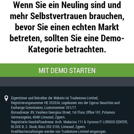
Wenn Sie ein Neuling sind und
mehr Selbstvertrauen brauchen,
bevor Sie einen echten Markt
betreten, sollten Sie eine Demo-
Kategorie betrachten.
MIT DEMO STARTEN
Eigentümer und Betreiber der Website ist Tradestone Limited,
Registrierungsnummer HE 353534, zugelassen von der Cyprus Securities and
Exchange Commission, Lizenznummer 331/17.
Büroadresse: 89, Vasileos Georgiou Street, 1st Floor, Office 101, Potamos
Germasogeias, 4048 Limassol, Zypern.
Registrierte Geschäftsadresse: Arch. Makariou 111 & Vyronos Р. LORDOS CENTER,
BLOCK В, 2. Stock, Büro 203 3105, Limassol, Zypern.
Kreditkartenzahlungen werden von Tradestone Limited eingezogen.