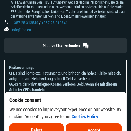
Alle Erwähnungen von "FBS" auf unserer Website und im Persönlichen Bereich, im
Schriftverkehr mit uns und in allen Werbematerialien beziehen sich auf die Marke
FBS, die in der Europäischen Union von Tradestone Limited vertreten wird. Alle auf
der Website erwähnten Marken sind Eigentum der jeweiligen Inhaber.
+357 25 313540
/
+357 25 313541
info@fbs.eu
Mit Live-Chat verbinden
Risikowarnung:
CFDs sind komplexe Instrumente und bringen ein hohes Risiko mit sich,
aufgrund von Hebelwirkung schnell Geld zu verlieren.
66,43 % der Privatanleger-Konten verlieren Geld, wenn sie mit diesem
Anbieter CFDs handeln.
Sie sollten sich überlegen, ob Sie verstehen, wie CFDs funktionieren und
Cookie consent
ob Sie es sich leisten können, zu riskieren, Ihr Geld zu verlieren.
Bitte beachten Sie unsere
Risikoanerkennungen und Offenlegungen
.
We use cookies to improve your experience on our website. By
Die Informationen auf dieser Website sind nicht für Personen bestimmt,
clicking "Accept", you agree to our
Cookies Policy
.
die in einem Land oder einer Rechtsordnung ansässig sind, in dem die
Verbreitung oder Nutzung dieser Informationen gegen die örtlichen
Gesetze oder Vorschriften verstoßen würde.
Reject
Accept