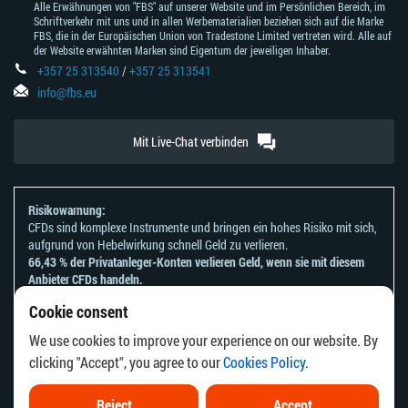
Alle Erwähnungen von "FBS" auf unserer Website und im Persönlichen Bereich, im
Schriftverkehr mit uns und in allen Werbematerialien beziehen sich auf die Marke
FBS, die in der Europäischen Union von Tradestone Limited vertreten wird. Alle auf
der Website erwähnten Marken sind Eigentum der jeweiligen Inhaber.
+357 25 313540
/
+357 25 313541
info@fbs.eu
Mit Live-Chat verbinden
Risikowarnung:
CFDs sind komplexe Instrumente und bringen ein hohes Risiko mit sich,
aufgrund von Hebelwirkung schnell Geld zu verlieren.
66,43 % der Privatanleger-Konten verlieren Geld, wenn sie mit diesem
Anbieter CFDs handeln.
Sie sollten sich überlegen, ob Sie verstehen, wie CFDs funktionieren und
Cookie consent
ob Sie es sich leisten können, zu riskieren, Ihr Geld zu verlieren.
Bitte beachten Sie unsere
Risikoanerkennungen und Offenlegungen
.
We use cookies to improve your experience on our website. By
Die Informationen auf dieser Website sind nicht für Personen bestimmt,
clicking "Accept", you agree to our
Cookies Policy
.
die in einem Land oder einer Rechtsordnung ansässig sind, in dem die
Verbreitung oder Nutzung dieser Informationen gegen die örtlichen
Gesetze oder Vorschriften verstoßen würde.
Reject
Accept