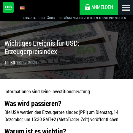
ANMELDEN
IHR KAPITAL IST GEFÄHRDET. SIE KÖNNEN MEHR VERLIEREN ALS SIE INVESTIEREN.
Wichtiges Ereignis für USD:
Erzeugerpreisindex
11:30
13.12.2021
Informationen sind keine Investitionsberatung
Was wird passieren?
Die USA werden den Erzeugerpreisindex (PPI) am Dienstag, 14.
Dezember, um 15:30 GMT+2 (MetaTrader-Zeit) veröffentlichen.
Warum ist es wichtig?