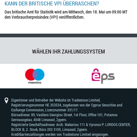
KANN DER BRITISCHE VPI ÜBERRASCHEN?
Das britische Amt für Statistik wird am Mittwoch, den 18. Mai um 09:00 MT
den Verbraucherpreisindex (VPI) veröffentlichen.
WÄHLEN IHR ZAHLUNGSSYSTEM
Eigentümer und Betreiber der Website ist Tradestone Limited,
Registrierungsnummer HE 353534, zugelassen von der Cyprus Securities and
Exchange Commission, Lizenznummer 331/17.
Büroadresse: 89, Vasileos Georgiou Street, 1st Floor, Office 101, Potamos
Germasogeias, 4048 Limassol, Zypern.
Registrierte Geschäftsadresse: Arch. Makariou 111 & Vyronos Р. LORDOS CENTER,
BLOCK В, 2. Stock, Büro 203 3105, Limassol, Zypern.
Kreditkartenzahlungen werden von Tradestone Limited eingezogen.