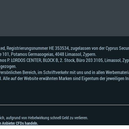
mited, Registrierungsnummer HE 353534, zugelassen von der Cyprus Sec
fice 101, Potamos Germasogeias, 4048 Limassol, Zypern.
onos Р. LORDOS CENTER, BLOCK В, 2. Stock, Büro 203 3105, Limassol, Zyp
ngezogen.
sönlichen Bereich, im Schriftverkehr mit uns und in allen Werbematerial
. Alle auf der Website erwähnten Marken sind Eigentum der jeweiligen In
ch, aufgrund von Hebelwirkung schnell Geld zu verlieren.
em Anbieter CFDs handeln.
nd ob Sie es sich leisten können, zu riskieren, Ihr Geld zu verlieren.