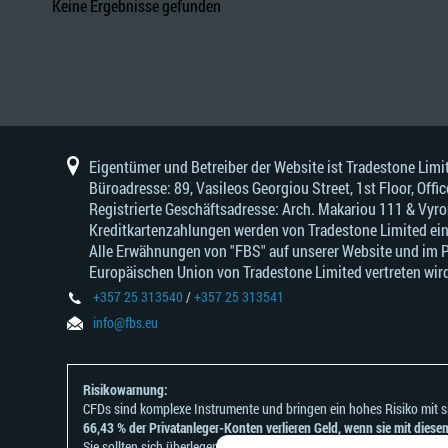
Keine Ergebnisse gefunden
Eigentümer und Betreiber der Website ist Tradestone Li
Büroadresse: 89, Vasileos Georgiou Street, 1st Floor, Of
Registrierte Geschäftsadresse: Arch. Makariou 111 & Vyr
Kreditkartenzahlungen werden von Tradestone Limited ei
Alle Erwähnungen von "FBS" auf unserer Website und im Per
Europäischen Union von Tradestone Limited vertreten wird
+357 25 313540
/
+357 25 313541
info@fbs.eu
Risikowarnung:
CFDs sind komplexe Instrumente und bringen ein hohes Risiko mit si
66,43 % der Privatanleger-Konten verlieren Geld, wenn sie mit dies
Sie sollten sich überlegen, ob Sie verstehen, wie CFDs funktionieren u