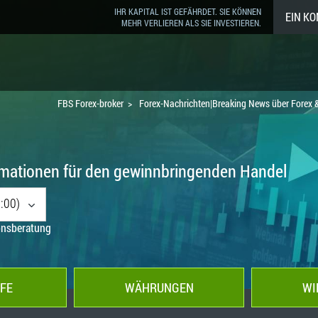
IHR KAPITAL IST GEFÄHRDET. SIE KÖNNEN
EIN K
MEHR VERLIEREN ALS SIE INVESTIEREN.
FBS Forex-broker
Forex-Nachrichten|Breaking News über Forex 
ormationen für den gewinnbringenden Handel
:00)
ionsberatung
FE
WÄHRUNGEN
WI